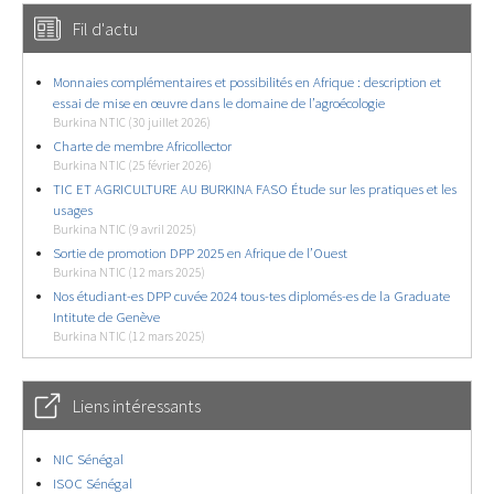
Fil d'actu
Monnaies complémentaires et possibilités en Afrique : description et
essai de mise en œuvre dans le domaine de l’agroécologie
Burkina NTIC (30 juillet 2026)
Charte de membre Africollector
Burkina NTIC (25 février 2026)
TIC ET AGRICULTURE AU BURKINA FASO Étude sur les pratiques et les
usages
Burkina NTIC (9 avril 2025)
Sortie de promotion DPP 2025 en Afrique de l’Ouest
Burkina NTIC (12 mars 2025)
Nos étudiant-es DPP cuvée 2024 tous-tes diplomés-es de la Graduate
Intitute de Genève
Burkina NTIC (12 mars 2025)
Liens intéressants
NIC Sénégal
ISOC Sénégal