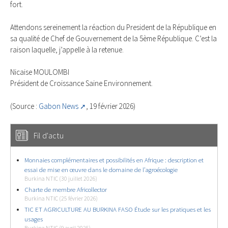
fort.
Attendons sereinement la réaction du President de la République en
sa qualité de Chef de Gouvernement de la 5ème République. C’est la
raison laquelle, j’appelle à la retenue.
Nicaise MOULOMBI
Président de Croissance Saine Environnement.
(Source :
Gabon News
, 19 février 2026)
Fil d'actu
Monnaies complémentaires et possibilités en Afrique : description et
essai de mise en œuvre dans le domaine de l’agroécologie
Burkina NTIC (30 juillet 2026)
Charte de membre Africollector
Burkina NTIC (25 février 2026)
TIC ET AGRICULTURE AU BURKINA FASO Étude sur les pratiques et les
usages