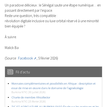
Un paradoxe délicieux : le Sénégal saute une étape numérique… en
passant directement par l’espace.
Reste une question, très compatible :
révolution digitale inclusive ou luxe orbital réservé à une minorité
bien équipée ?
À suivre.
Malick Ba
(Source :
Facebook
, 5 février 2026)
Fil d'actu
Monnaies complémentaires et possibilités en Afrique : description et
essai de mise en œuvre dans le domaine de l’agroécologie
Burkina NTIC (30 juillet 2026)
Charte de membre Africollector
Burkina NTIC (25 février 2026)
TIC ET AGRICULTURE AU BURKINA FASO Étude sur les pratiques et les