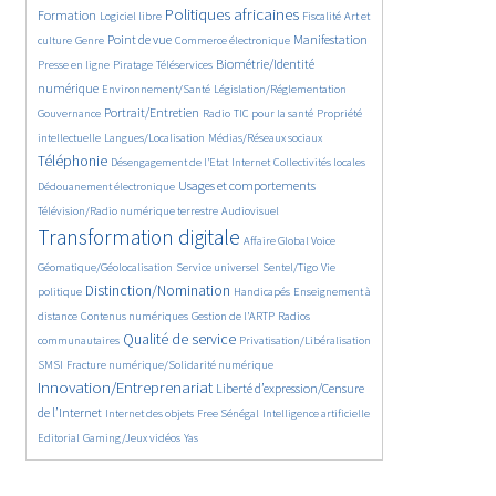
94/5537
2608/5537
1097/5537
175/5537
Politiques africaines
Formation
Logiciel libre
Fiscalité
Art et
647/5537
1838/5537
1044/5537
1575/5537
337/5537
Point de vue
Manifestation
culture
Genre
Commerce électronique
129/5537
208/5537
1225/5537
Biométrie/Identité
Presse en ligne
Piratage
Téléservices
360/5537
349/5537
372/5537
numérique
Environnement/Santé
Législation/Réglementation
1868/5537
145/5537
832/5537
290/5537
Portrait/Entretien
Gouvernance
Radio
TIC pour la santé
Propriété
60/5537
1134/5537
2244/5537
intellectuelle
Langues/Localisation
Médias/Réseaux sociaux
199/5537
1066/5537
120/5537
418/5537
Téléphonie
Désengagement de l’Etat
Internet
Collectivités locales
1322/5537
1039/5537
Usages et comportements
Dédouanement électronique
569/5537
3986/5537
Télévision/Radio numérique terrestre
Audiovisuel
385/5537
169/5537
Transformation digitale
Affaire Global Voice
325/5537
666/5537
183/5537
Géomatique/Géolocalisation
Service universel
Sentel/Tigo
Vie
2123/5537
34/5537
711/5537
Distinction/Nomination
politique
Handicapés
Enseignement à
837/5537
595/5537
191/5537
distance
Contenus numériques
Gestion de l’ARTP
Radios
2147/5537
555/5537
136/5537
Qualité de service
communautaires
Privatisation/Libéralisation
492/5537
2784/5537
SMSI
Fracture numérique/Solidarité numérique
Innovation/Entreprenariat
1365/5537
Liberté d’expression/Censure
50/5537
174/5537
873/5537
202/5537
de l’Internet
Internet des objets
Free Sénégal
Intelligence artificielle
66/5537
28/5537
Editorial
Gaming/Jeux vidéos
Yas