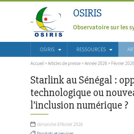
OSIRIS
Observatoire sur les s
OSIRIS
RESSOURCES
AR
Accueil
>
Articles de presse
>
Année 2026
>
Février 202
Starlink au Sénégal : op
technologique ou nouvea
l’inclusion numérique ?
dimanche 8 février 2026
Produits et services