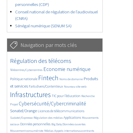
personnelles (CDP)
Conseil national de régulation de l’audiovisuel
(CNRA)
Sénégal numérique (SENUM SA)
Navigation par mots clés
4627/5537
362/5537
Régulation des télécoms
3726/5537
1856/5537
Economie numérique
Télécentres/Cybercentres
5151/5537
672/5537
2431/5537
Fintech
Produits
Politique nationale
Noms de domaine
1594/5537
837/5537
5537/5537
et services
Faits divers/Contentieux
Nouveau site web
1823/5537
198/5537
247/5537
Infrastructures
TIC pour l’éducation
Recherche
3536/5537
2293/5537
Cybersécurité/Cybercriminalité
Projet
1611/5537
297/5537
Sonatel/Orange
Licences de télécommunications
1015/5537
1510/5537
1089/5537
Applications
Sudatel/Expresso
Régulation des médias
Mouvements
1664/5537
146/5537
620/5537
Données personnelles
sociaux
Big Data/Données ouvertes
366/5537
703/5537
1747/5537
Mouvement consumériste
Médias
Appels internationaux entrants