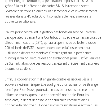
qu’en intégrant le mobile, la pénétration dépasserait les 100 %,
grâce à la multi-détention de cartes SIM. S’ils reconnaissent
l’existence de zones blanches, ils estiment que les investissements
réalisés dans la 4G et la 5G ont considérablement amélioré la
couverture nationale.
L’autre point central est la gestion des fonds du service universel.
Les opérateurs versent une Contribution spéciale sur les services de
télécommunications (CST), qui aurait permis de collecter plus de
200 milliards de FCFA. Ils demandent des éclaircissements sur
l’utilisation de ces montants et s’interrogent sur la pertinence
d’invoquer la couverture des zones blanches pour justifier l’arrivée
de Starlink, alors que ces ressources étaient précisément destinées
à combler ce déficit.
Enfin, la coordination met en garde contre les risques liés à la
souveraineté numérique. Elle souligne qu’un acteur privé étranger,
fondé par Elon Musk, pourrait, en cas de tensions, exercer une
influence stratégique sur la connectivité nationale. Pour les
syndicats, le débat dépasse la concurrence commerciale : il
concerne la réforme du Code des communications électroniques,