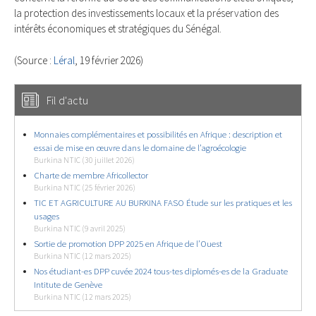
la protection des investissements locaux et la préservation des
intérêts économiques et stratégiques du Sénégal.
(Source :
Léral
, 19 février 2026)
Fil d'actu
Monnaies complémentaires et possibilités en Afrique : description et
essai de mise en œuvre dans le domaine de l’agroécologie
Burkina NTIC (30 juillet 2026)
Charte de membre Africollector
Burkina NTIC (25 février 2026)
TIC ET AGRICULTURE AU BURKINA FASO Étude sur les pratiques et les
usages
Burkina NTIC (9 avril 2025)
Sortie de promotion DPP 2025 en Afrique de l’Ouest
Burkina NTIC (12 mars 2025)
Nos étudiant-es DPP cuvée 2024 tous-tes diplomés-es de la Graduate
Intitute de Genève
Burkina NTIC (12 mars 2025)