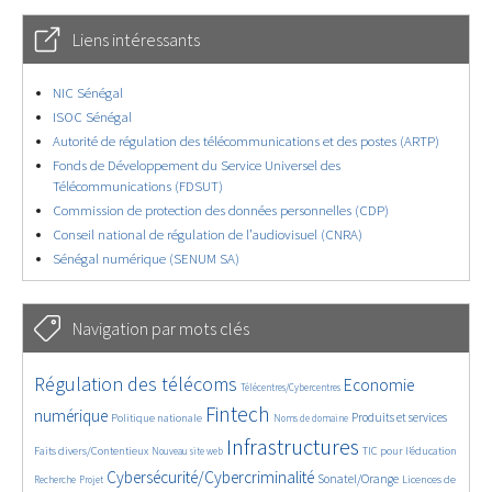
Liens intéressants
NIC Sénégal
ISOC Sénégal
Autorité de régulation des télécommunications et des postes (ARTP)
Fonds de Développement du Service Universel des
Télécommunications (FDSUT)
Commission de protection des données personnelles (CDP)
Conseil national de régulation de l’audiovisuel (CNRA)
Sénégal numérique (SENUM SA)
Navigation par mots clés
4607/5729
380/5729
3638/5729
Régulation des télécoms
Economie
Télécentres/Cybercentres
1890/5729
5235/5729
681/5729
2323/5729
1550/5729
Fintech
numérique
Produits et services
Politique nationale
Noms de domaine
820/5729
5729/5729
1824/5729
197/5729
Infrastructures
Faits divers/Contentieux
TIC pour l’éducation
Nouveau site web
244/5729
3686/5729
2277/5729
1632/5729
Cybersécurité/Cybercriminalité
Sonatel/Orange
Licences de
Recherche
Projet