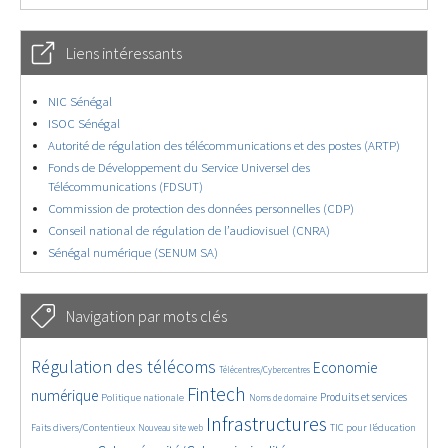
Liens intéressants
NIC Sénégal
ISOC Sénégal
Autorité de régulation des télécommunications et des postes (ARTP)
Fonds de Développement du Service Universel des
Télécommunications (FDSUT)
Commission de protection des données personnelles (CDP)
Conseil national de régulation de l’audiovisuel (CNRA)
Sénégal numérique (SENUM SA)
Navigation par mots clés
4630/5783
383/5783
3657/5783
Régulation des télécoms
Economie
Télécentres/Cybercentres
1889/5783
5253/5783
668/5783
2336/5783
1554/5783
Fintech
numérique
Produits et services
Politique nationale
Noms de domaine
822/5783
5783/5783
1828/5783
197/5783
Infrastructures
Faits divers/Contentieux
TIC pour l’éducation
Nouveau site web