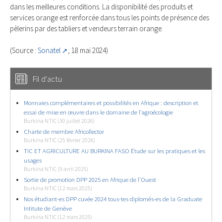
dans les meilleures conditions. La disponibilité des produits et
services orange est renforcée dans tous les points de présence des
pèlerins par des tabliers et vendeurs terrain orange.
(Source :
Sonatel
, 18 mai 2024)
Fil d'actu
Monnaies complémentaires et possibilités en Afrique : description et
essai de mise en œuvre dans le domaine de l’agroécologie
Burkina NTIC (30 juillet 2026)
Charte de membre Africollector
Burkina NTIC (25 février 2026)
TIC ET AGRICULTURE AU BURKINA FASO Étude sur les pratiques et les
usages
Burkina NTIC (9 avril 2025)
Sortie de promotion DPP 2025 en Afrique de l’Ouest
Burkina NTIC (12 mars 2025)
Nos étudiant-es DPP cuvée 2024 tous-tes diplomés-es de la Graduate
Intitute de Genève
Burkina NTIC (12 mars 2025)