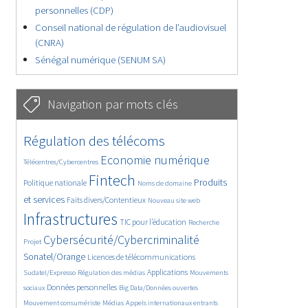
personnelles (CDP)
Conseil national de régulation de l’audiovisuel
(CNRA)
Sénégal numérique (SENUM SA)
Navigation par mots clés
4653/5661
362/5661
Régulation des télécoms
3743/5661
1860/5661
Economie numérique
Télécentres/Cybercentres
5186/5661
682/5661
2415/5661
Fintech
Produits
Politique nationale
Noms de domaine
1579/5661
836/5661
5661/5661
et services
Faits divers/Contentieux
Nouveau site web
1843/5661
195/5661
246/5661
Infrastructures
TIC pour l’éducation
Recherche
3609/5661
2326/5661
Cybersécurité/Cybercriminalité
Projet
1636/5661
292/5661
Sonatel/Orange
Licences de télécommunications
1025/5661
1521/5661
1189/5661
Applications
Sudatel/Expresso
Régulation des médias
Mouvements
1661/5661
143/5661
636/5661
Données personnelles
sociaux
Big Data/Données ouvertes
365/5661
684/5661
1762/5661
Mouvement consumériste
Médias
Appels internationaux entrants