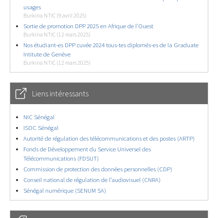
usages
Burkina NTIC (9 avril 2025)
Sortie de promotion DPP 2025 en Afrique de l’Ouest
Burkina NTIC (12 mars 2025)
Nos étudiant-es DPP cuvée 2024 tous-tes diplomés-es de la Graduate
Intitute de Genève
Burkina NTIC (12 mars 2025)
Liens intéressants
NIC Sénégal
ISOC Sénégal
Autorité de régulation des télécommunications et des postes (ARTP)
Fonds de Développement du Service Universel des
Télécommunications (FDSUT)
Commission de protection des données personnelles (CDP)
Conseil national de régulation de l’audiovisuel (CNRA)
Sénégal numérique (SENUM SA)