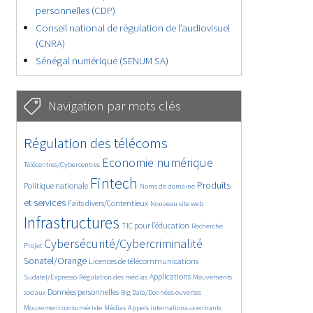
personnelles (CDP)
Conseil national de régulation de l’audiovisuel
(CNRA)
Sénégal numérique (SENUM SA)
Navigation par mots clés
4637/5597
362/5597
Régulation des télécoms
3748/5597
1865/5597
Economie numérique
Télécentres/Cybercentres
5169/5597
682/5597
2455/5597
Fintech
Produits
Politique nationale
Noms de domaine
1608/5597
843/5597
5597/5597
et services
Faits divers/Contentieux
Nouveau site web
1827/5597
198/5597
247/5597
Infrastructures
TIC pour l’éducation
Recherche
3553/5597
2309/5597
Cybersécurité/Cybercriminalité
Projet
1613/5597
299/5597
Sonatel/Orange
Licences de télécommunications
1015/5597
1517/5597
1138/5597
Applications
Sudatel/Expresso
Régulation des médias
Mouvements
1664/5597
146/5597
622/5597
Données personnelles
sociaux
Big Data/Données ouvertes
366/5597
735/5597
1753/5597
Mouvement consumériste
Médias
Appels internationaux entrants