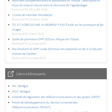
Monnaies complémentaires et possibilités en Afrique : description et
essai de mise en œuvre dans le domaine de l’agroécologie
Burkina NTIC (30 juillet 2026)
Charte de membre Africollector
Burkina NTIC (25 février 2026)
TIC ET AGRICULTURE AU BURKINA FASO Étude sur les pratiques et les
usages
Burkina NTIC (9 avril 2025)
Sortie de promotion DPP 2025 en Afrique de l’Ouest
Burkina NTIC (12 mars 2025)
Nos étudiant-es DPP cuvée 2024 tous-tes diplomés-es de la Graduate
Intitute de Genève
Burkina NTIC (12 mars 2025)
Liens intéressants
NIC Sénégal
ISOC Sénégal
Autorité de régulation des télécommunications et des postes (ARTP)
Fonds de Développement du Service Universel des
Télécommunications (FDSUT)