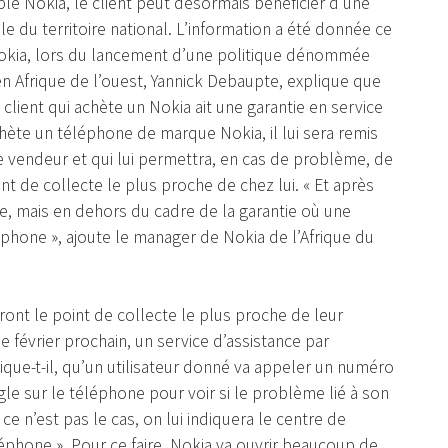
le Nokia, le client peut désormais bénéficier d’une
le du territoire national. L’information a été donnée ce
 Nokia, lors du lancement d’une politique dénommée
en Afrique de l’ouest, Yannick Debaupte, explique que
client qui achète un Nokia ait une garantie en service
hète un téléphone de marque Nokia, il lui sera remis
le vendeur et qui lui permettra, en cas de problème, de
t de collecte le plus proche de chez lui. « Et après
e, mais en dehors du cadre de la garantie où une
léphone », ajoute le manager de Nokia de l’Afrique du
ront le point de collecte le plus proche de leur
 février prochain, un service d’assistance par
lique-t-il, qu’un utilisateur donné va appeler un numéro
le sur le téléphone pour voir si le problème lié à son
e n’est pas le cas, on lui indiquera le centre de
éphone ». Pour ce faire, Nokia va ouvrir beaucoup de