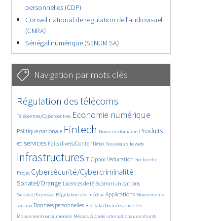
personnelles (CDP)
Conseil national de régulation de l’audiovisuel
(CNRA)
Sénégal numérique (SENUM SA)
Navigation par mots clés
4622/5700
391/5700
Régulation des télécoms
3640/5700
1851/5700
Economie numérique
Télécentres/Cybercentres
5242/5700
675/5700
2369/5700
Fintech
Produits
Politique nationale
Noms de domaine
1564/5700
824/5700
5700/5700
et services
Faits divers/Contentieux
Nouveau site web
1817/5700
195/5700
248/5700
Infrastructures
TIC pour l’éducation
Recherche
3585/5700
2300/5700
Cybersécurité/Cybercriminalité
Projet
1623/5700
285/5700
Sonatel/Orange
Licences de télécommunications
1023/5700
1537/5700
1135/5700
Applications
Sudatel/Expresso
Régulation des médias
Mouvements
1690/5700
152/5700
637/5700
Données personnelles
sociaux
Big Data/Données ouvertes
367/5700
655/5700
1727/5700
Mouvement consumériste
Médias
Appels internationaux entrants