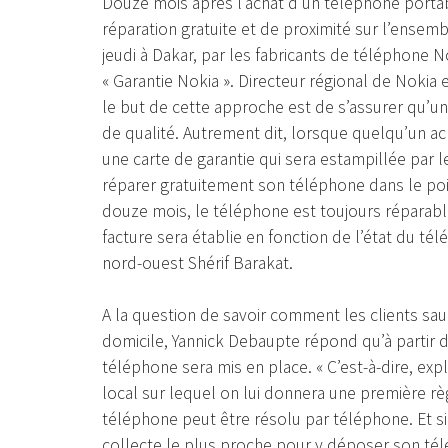
Douze mois après l’achat d’un téléphone portab
réparation gratuite et de proximité sur l’ensemb
jeudi à Dakar, par les fabricants de téléphone
« Garantie Nokia ». Directeur régional de Nokia 
le but de cette approche est de s’assurer qu’un 
de qualité. Autrement dit, lorsque quelqu’un ac
une carte de garantie qui sera estampillée par 
réparer gratuitement son téléphone dans le poin
douze mois, le téléphone est toujours réparabl
facture sera établie en fonction de l’état du té
nord-ouest Shérif Barakat.
A la question de savoir comment les clients sau
domicile, Yannick Debaupte répond qu’à partir de
téléphone sera mis en place. « C’est-à-dire, exp
local sur lequel on lui donnera une première règ
téléphone peut être résolu par téléphone. Et si c
collecte le plus proche pour y déposer son tél