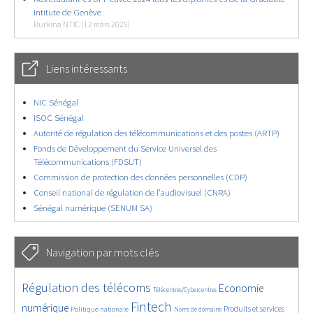
Intitute de Genève
Burkina NTIC (12 mars 2025)
Liens intéressants
NIC Sénégal
ISOC Sénégal
Autorité de régulation des télécommunications et des postes (ARTP)
Fonds de Développement du Service Universel des
Télécommunications (FDSUT)
Commission de protection des données personnelles (CDP)
Conseil national de régulation de l’audiovisuel (CNRA)
Sénégal numérique (SENUM SA)
Navigation par mots clés
4643/5764
359/5764
3781/5764
Régulation des télécoms
Economie
Télécentres/Cybercentres
1880/5764
5211/5764
683/5764
2461/5764
1611/5764
Fintech
numérique
Produits et services
Politique nationale
Noms de domaine