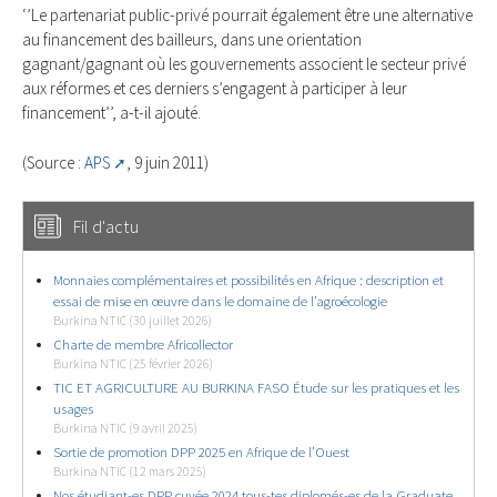
‘’Le partenariat public-privé pourrait également être une alternative
au financement des bailleurs, dans une orientation
gagnant/gagnant où les gouvernements associent le secteur privé
aux réformes et ces derniers s’engagent à participer à leur
financement’’, a-t-il ajouté.
(Source :
APS
, 9 juin 2011)
Fil d'actu
Monnaies complémentaires et possibilités en Afrique : description et
essai de mise en œuvre dans le domaine de l’agroécologie
Burkina NTIC (30 juillet 2026)
Charte de membre Africollector
Burkina NTIC (25 février 2026)
TIC ET AGRICULTURE AU BURKINA FASO Étude sur les pratiques et les
usages
Burkina NTIC (9 avril 2025)
Sortie de promotion DPP 2025 en Afrique de l’Ouest
Burkina NTIC (12 mars 2025)
Nos étudiant-es DPP cuvée 2024 tous-tes diplomés-es de la Graduate