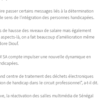
aire passer certains messages liés à la détermination
ns le sens de l’intégration des personnes handicapées.
es de hausse des niveaux de salaire mais également
s aspects-là, on a fait beaucoup d’amélioration même
idore Diouf.
NUM SA compte impulser une nouvelle dynamique en
ndicapées.
and centre de traitement des déchets électroniques
 de handicap dans le circuit professionnel”, a-t-il dit.
e, la réactivation des salles multimédia de Sénégal