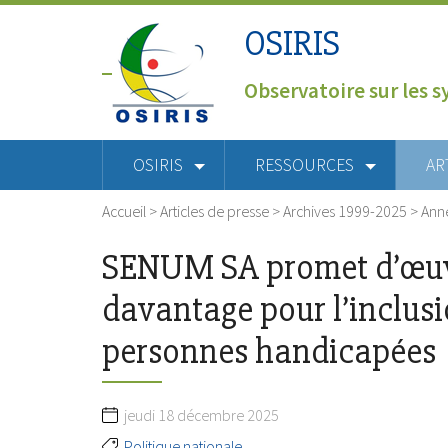
OSIRIS
Observatoire sur les s
OSIRIS
RESSOURCES
AR
Accueil
>
Articles de presse
>
Archives 1999-2025
>
Ann
SENUM SA promet d’œu
davantage pour l’inclus
personnes handicapées
jeudi 18 décembre 2025
Politique nationale