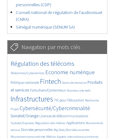
personnelles (CDP)
Conseil national de régulation de l’audiovisuel
(CNRA)
Sénégal numérique (SENUM SA)
Navigation par mots clés
4599/5555
360/5555
Régulation des télécoms
3696/5555
1836/5555
Economie numérique
Télécentres/Cybercentres
5139/5555
666/5555
2352/5555
Fintech
Produits
Politique nationale
Noms de domaine
1597/5555
813/5555
5555/5555
et services
Faits divers/Contentieux
Nouveau site web
1818/5555
194/5555
246/5555
Infrastructures
TIC pour l’éducation
Recherche
3562/5555
2293/5555
Cybersécurité/Cybercriminalité
Projet
1621/5555
286/5555
Sonatel/Orange
Licences de télécommunications
1022/5555
1493/5555
1178/5555
Applications
Sudatel/Expresso
Régulation des médias
Mouvements
1658/5555
141/5555
616/5555
Données personnelles
sociaux
Big Data/Données ouvertes
371/5555
656/5555
1732/5555
Mouvement consumériste
Médias
Appels internationaux entrants