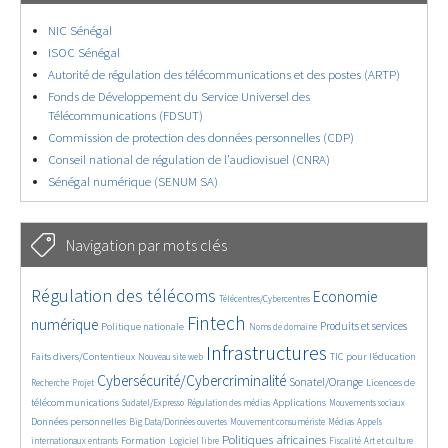
NIC Sénégal
ISOC Sénégal
Autorité de régulation des télécommunications et des postes (ARTP)
Fonds de Développement du Service Universel des
Télécommunications (FDSUT)
Commission de protection des données personnelles (CDP)
Conseil national de régulation de l’audiovisuel (CNRA)
Sénégal numérique (SENUM SA)
Navigation par mots clés
4631/5548
363/5548
3691/5548
Régulation des télécoms
Economie
Télécentres/Cybercentres
1855/5548
5152/5548
682/5548
2450/5548
1603/5548
Fintech
numérique
Produits et services
Politique nationale
Noms de domaine
846/5548
5548/5548
1826/5548
196/5548
Infrastructures
Faits divers/Contentieux
TIC pour l’éducation
Nouveau site web
247/5548
3544/5548
2300/5548
1610/5548
Cybersécurité/Cybercriminalité
Sonatel/Orange
Licences de
Recherche
Projet
300/5548
1016/5548
1513/5548
1059/5548
1657/5548
télécommunications
Applications
Sudatel/Expresso
Régulation des médias
Mouvements sociaux
147/5548
610/5548
368/5548
687/5548
Données personnelles
Big Data/Données ouvertes
Mouvement consumériste
Médias
Appels
1747/5548
94/5548
2624/5548
1104/5548
178/5548
637/5548
Politiques africaines
Formation
internationaux entrants
Logiciel libre
Fiscalité
Art et culture