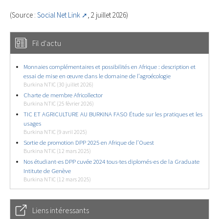
(Source :
Social Net Link
, 2 juillet 2026)
Fil d'actu
Monnaies complémentaires et possibilités en Afrique : description et
essai de mise en œuvre dans le domaine de l’agroécologie
Burkina NTIC (30 juillet 2026)
Charte de membre Africollector
Burkina NTIC (25 février 2026)
TIC ET AGRICULTURE AU BURKINA FASO Étude sur les pratiques et les
usages
Burkina NTIC (9 avril 2025)
Sortie de promotion DPP 2025 en Afrique de l’Ouest
Burkina NTIC (12 mars 2025)
Nos étudiant-es DPP cuvée 2024 tous-tes diplomés-es de la Graduate
Intitute de Genève
Burkina NTIC (12 mars 2025)
Liens intéressants