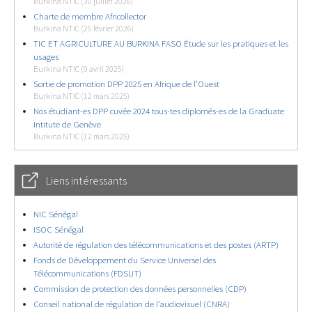
Burkina NTIC (30 juillet 2026)
Charte de membre Africollector
Burkina NTIC (25 février 2026)
TIC ET AGRICULTURE AU BURKINA FASO Étude sur les pratiques et les
usages
Burkina NTIC (9 avril 2025)
Sortie de promotion DPP 2025 en Afrique de l’Ouest
Burkina NTIC (12 mars 2025)
Nos étudiant-es DPP cuvée 2024 tous-tes diplomés-es de la Graduate
Intitute de Genève
Burkina NTIC (12 mars 2025)
Liens intéressants
NIC Sénégal
ISOC Sénégal
Autorité de régulation des télécommunications et des postes (ARTP)
Fonds de Développement du Service Universel des
Télécommunications (FDSUT)
Commission de protection des données personnelles (CDP)
Conseil national de régulation de l’audiovisuel (CNRA)