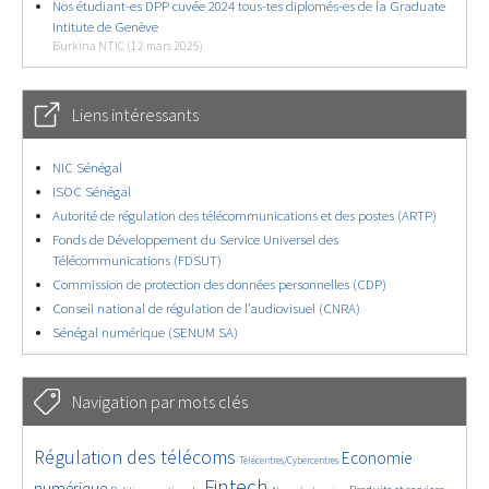
Nos étudiant-es DPP cuvée 2024 tous-tes diplomés-es de la Graduate
Intitute de Genève
Burkina NTIC (12 mars 2025)
Liens intéressants
NIC Sénégal
ISOC Sénégal
Autorité de régulation des télécommunications et des postes (ARTP)
Fonds de Développement du Service Universel des
Télécommunications (FDSUT)
Commission de protection des données personnelles (CDP)
Conseil national de régulation de l’audiovisuel (CNRA)
Sénégal numérique (SENUM SA)
Navigation par mots clés
4607/5729
380/5729
3638/5729
Régulation des télécoms
Economie
Télécentres/Cybercentres
1890/5729
5235/5729
681/5729
2323/5729
1550/5729
Fintech
numérique