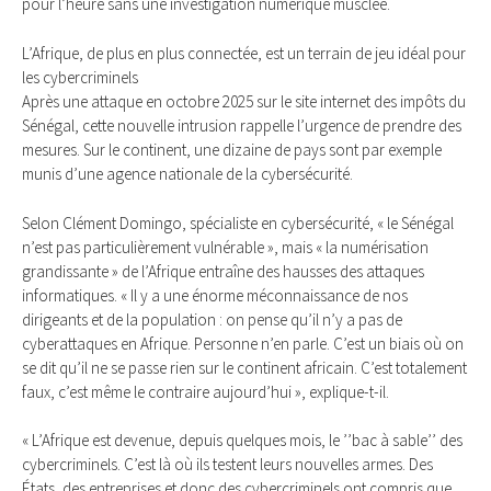
pour l’heure sans une investigation numérique musclée.
L’Afrique, de plus en plus connectée, est un terrain de jeu idéal pour
les cybercriminels
Après une attaque en octobre 2025 sur le site internet des impôts du
Sénégal, cette nouvelle intrusion rappelle l’urgence de prendre des
mesures. Sur le continent, une dizaine de pays sont par exemple
munis d’une agence nationale de la cybersécurité.
Selon Clément Domingo, spécialiste en cybersécurité, « le Sénégal
n’est pas particulièrement vulnérable », mais « la numérisation
grandissante » de l’Afrique entraîne des hausses des attaques
informatiques. « Il y a une énorme méconnaissance de nos
dirigeants et de la population : on pense qu’il n’y a pas de
cyberattaques en Afrique. Personne n’en parle. C’est un biais où on
se dit qu’il ne se passe rien sur le continent africain. C’est totalement
faux, c’est même le contraire aujourd’hui », explique-t-il.
« L’Afrique est devenue, depuis quelques mois, le ’’bac à sable’’ des
cybercriminels. C’est là où ils testent leurs nouvelles armes. Des
États, des entreprises et donc des cybercriminels ont compris que