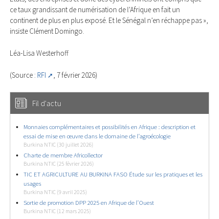
ce taux grandissant de numérisation de l’Afrique en fait un
continent de plus en plus exposé. Et le Sénégal n’en réchappe pas »,
insiste Clément Domingo.
Léa-Lisa Westerhoff
(Source :
RFI
, 7 février 2026)
Fil d'actu
Monnaies complémentaires et possibilités en Afrique : description et
essai de mise en œuvre dans le domaine de l’agroécologie
Burkina NTIC (30 juillet 2026)
Charte de membre Africollector
Burkina NTIC (25 février 2026)
TIC ET AGRICULTURE AU BURKINA FASO Étude sur les pratiques et les
usages
Burkina NTIC (9 avril 2025)
Sortie de promotion DPP 2025 en Afrique de l’Ouest
Burkina NTIC (12 mars 2025)