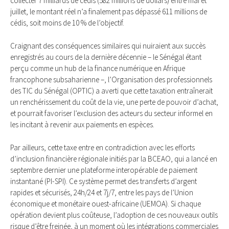
collecter 7 milliards de cédis (582 millions de dollars) entre mai et
juillet, le montant réel n’a finalement pas dépassé 611 millions de
cédis, soit moins de 10 % de l’objectif.
Craignant des conséquences similaires qui nuiraient aux succès
enregistrés au cours de la dernière décennie – le Sénégal étant
perçu comme un hub de la finance numérique en Afrique
francophone subsaharienne –, l’Organisation des professionnels
des TIC du Sénégal (OPTIC) a averti que cette taxation entraînerait
un renchérissement du coût de la vie, une perte de pouvoir d’achat,
et pourrait favoriser l’exclusion des acteurs du secteur informel en
les incitant à revenir aux paiements en espèces.
Par ailleurs, cette taxe entre en contradiction avec les efforts
d’inclusion financière régionale initiés par la BCEAO, qui a lancé en
septembre dernier une plateforme interopérable de paiement
instantané (PI-SPI). Ce système permet des transferts d’argent
rapides et sécurisés, 24h/24 et 7j/7, entre les pays de l’Union
économique et monétaire ouest-africaine (UEMOA). Si chaque
opération devient plus coûteuse, l’adoption de ces nouveaux outils
risque d’être freinée, à un moment où les intégrations commerciales