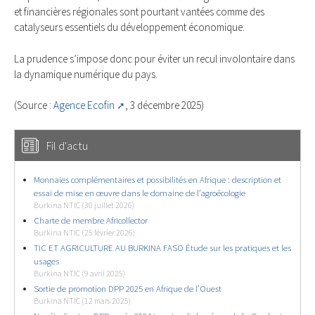
et financières régionales sont pourtant vantées comme des
catalyseurs essentiels du développement économique.
La prudence s’impose donc pour éviter un recul involontaire dans
la dynamique numérique du pays.
(Source :
Agence Ecofin
, 3 décembre 2025)
Fil d'actu
Monnaies complémentaires et possibilités en Afrique : description et
essai de mise en œuvre dans le domaine de l’agroécologie
Burkina NTIC (30 juillet 2026)
Charte de membre Africollector
Burkina NTIC (25 février 2026)
TIC ET AGRICULTURE AU BURKINA FASO Étude sur les pratiques et les
usages
Burkina NTIC (9 avril 2025)
Sortie de promotion DPP 2025 en Afrique de l’Ouest
Burkina NTIC (12 mars 2025)