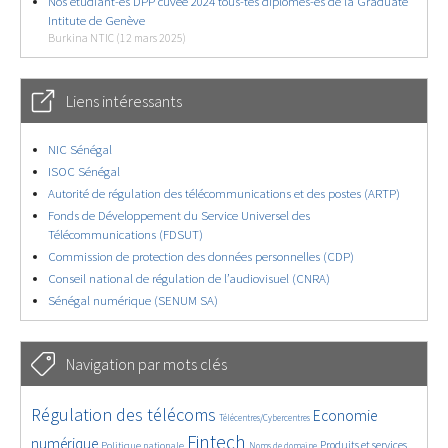
Nos étudiant-es DPP cuvée 2024 tous-tes diplomés-es de la Graduate
Intitute de Genève
Burkina NTIC (12 mars 2025)
Liens intéressants
NIC Sénégal
ISOC Sénégal
Autorité de régulation des télécommunications et des postes (ARTP)
Fonds de Développement du Service Universel des
Télécommunications (FDSUT)
Commission de protection des données personnelles (CDP)
Conseil national de régulation de l’audiovisuel (CNRA)
Sénégal numérique (SENUM SA)
Navigation par mots clés
4631/5576
346/5576
3697/5576
Régulation des télécoms
Economie
Télécentres/Cybercentres
1837/5576
5183/5576
681/5576
2412/5576
1558/5576
Fintech
numérique
Produits et services
Politique nationale
Noms de domaine