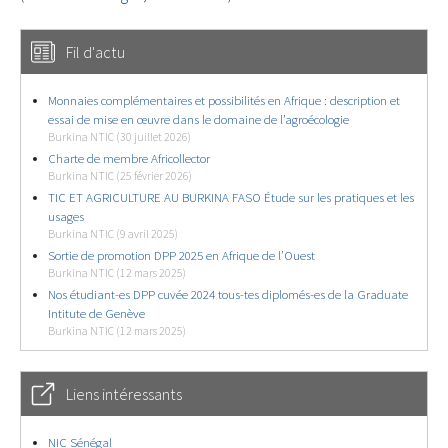
Fil d'actu
Monnaies complémentaires et possibilités en Afrique : description et
essai de mise en œuvre dans le domaine de l’agroécologie
Burkina NTIC (30 juillet 2026)
Charte de membre Africollector
Burkina NTIC (25 février 2026)
TIC ET AGRICULTURE AU BURKINA FASO Étude sur les pratiques et les
usages
Burkina NTIC (9 avril 2025)
Sortie de promotion DPP 2025 en Afrique de l’Ouest
Burkina NTIC (12 mars 2025)
Nos étudiant-es DPP cuvée 2024 tous-tes diplomés-es de la Graduate
Intitute de Genève
Burkina NTIC (12 mars 2025)
Liens intéressants
NIC Sénégal