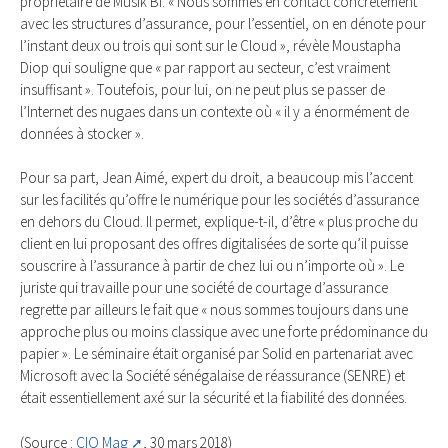
propriétaire de Musik Bi. « Nous sommes en contact concrètement
avec les structures d’assurance, pour l’essentiel, on en dénote pour
l’instant deux ou trois qui sont sur le Cloud », révèle Moustapha
Diop qui souligne que « par rapport au secteur, c’est vraiment
insuffisant ». Toutefois, pour lui, on ne peut plus se passer de
l’Internet des nugaes dans un contexte où « il y a énormément de
données à stocker ».
Pour sa part, Jean Aimé, expert du droit, a beaucoup mis l’accent
sur les facilités qu’offre le numérique pour les sociétés d’assurance
en dehors du Cloud. Il permet, explique-t-il, d’être « plus proche du
client en lui proposant des offres digitalisées de sorte qu’il puisse
souscrire à l’assurance à partir de chez lui ou n’importe où ». Le
juriste qui travaille pour une société de courtage d’assurance
regrette par ailleurs le fait que « nous sommes toujours dans une
approche plus ou moins classique avec une forte prédominance du
papier ». Le séminaire était organisé par Solid en partenariat avec
Microsoft avec la Société sénégalaise de réassurance (SENRE) et
était essentiellement axé sur la sécurité et la fiabilité des données.
(Source :
CIO Mag
, 30 mars 2018)