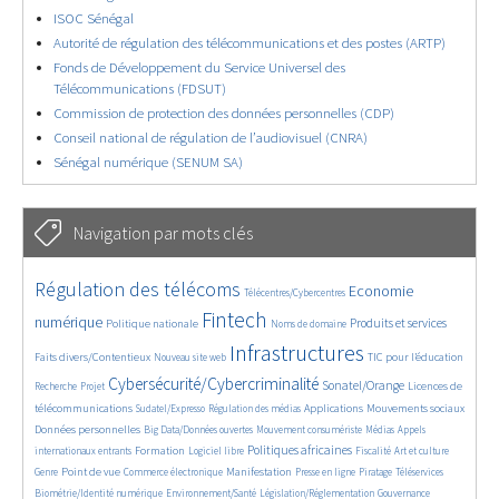
ISOC Sénégal
Autorité de régulation des télécommunications et des postes (ARTP)
Fonds de Développement du Service Universel des
Télécommunications (FDSUT)
Commission de protection des données personnelles (CDP)
Conseil national de régulation de l’audiovisuel (CNRA)
Sénégal numérique (SENUM SA)
Navigation par mots clés
4659/5890
387/5890
3702/5890
Régulation des télécoms
Economie
Télécentres/Cybercentres
1895/5890
5304/5890
673/5890
2377/5890
1565/5890
Fintech
numérique
Produits et services
Politique nationale
Noms de domaine
826/5890
5890/5890
1851/5890
199/5890
Infrastructures
Faits divers/Contentieux
TIC pour l’éducation
Nouveau site web
246/5890
3814/5890
2312/5890
1640/5890
Cybersécurité/Cybercriminalité
Sonatel/Orange
Licences de
Recherche
Projet
304/5890
1048/5890
1544/5890
1285/5890
1706/5890
télécommunications
Applications
Mouvements sociaux
Sudatel/Expresso
Régulation des médias
147/5890
621/5890
364/5890
652/5890
Données personnelles
Big Data/Données ouvertes
Mouvement consumériste
Médias
Appels
1754/5890
105/5890
2548/5890
1100/5890
175/5890
588/5890
Politiques africaines
Formation
internationaux entrants
Logiciel libre
Fiscalité
Art et culture
1966/5890
1075/5890
1508/5890
325/5890
126/5890
210/5890
1232/5890
Point de vue
Manifestation
Genre
Commerce électronique
Presse en ligne
Piratage
Téléservices
361/5890
347/5890
361/5890
1868/5890
Biométrie/Identité numérique
Environnement/Santé
Législation/Réglementation
Gouvernance