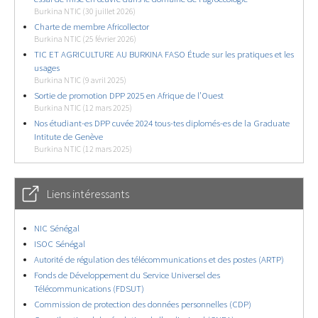
Burkina NTIC (30 juillet 2026)
Charte de membre Africollector
Burkina NTIC (25 février 2026)
TIC ET AGRICULTURE AU BURKINA FASO Étude sur les pratiques et les
usages
Burkina NTIC (9 avril 2025)
Sortie de promotion DPP 2025 en Afrique de l’Ouest
Burkina NTIC (12 mars 2025)
Nos étudiant-es DPP cuvée 2024 tous-tes diplomés-es de la Graduate
Intitute de Genève
Burkina NTIC (12 mars 2025)
Liens intéressants
NIC Sénégal
ISOC Sénégal
Autorité de régulation des télécommunications et des postes (ARTP)
Fonds de Développement du Service Universel des
Télécommunications (FDSUT)
Commission de protection des données personnelles (CDP)