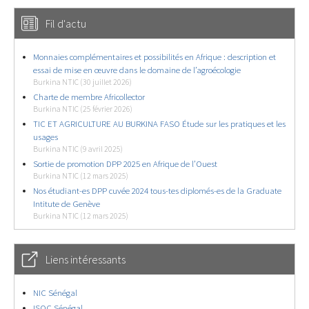
Fil d'actu
Monnaies complémentaires et possibilités en Afrique : description et
essai de mise en œuvre dans le domaine de l’agroécologie
Burkina NTIC (30 juillet 2026)
Charte de membre Africollector
Burkina NTIC (25 février 2026)
TIC ET AGRICULTURE AU BURKINA FASO Étude sur les pratiques et les
usages
Burkina NTIC (9 avril 2025)
Sortie de promotion DPP 2025 en Afrique de l’Ouest
Burkina NTIC (12 mars 2025)
Nos étudiant-es DPP cuvée 2024 tous-tes diplomés-es de la Graduate
Intitute de Genève
Burkina NTIC (12 mars 2025)
Liens intéressants
NIC Sénégal
ISOC Sénégal