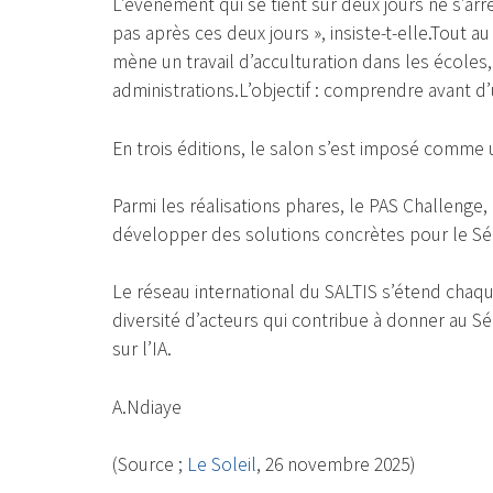
L’évenement qui se tient sur deux jours ne s’arr
pas après ces deux jours », insiste-t-elle.Tout a
mène un travail d’acculturation dans les écoles, 
administrations.L’objectif : comprendre avant d’u
En trois éditions, le salon s’est imposé comme u
Parmi les réalisations phares, le PAS Challenge
développer des solutions concrètes pour le Sén
Le réseau international du SALTIS s’étend cha
diversité d’acteurs qui contribue à donner au S
sur l’IA.
A.Ndiaye
(Source ;
Le Soleil
, 26 novembre 2025)