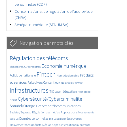
personnelles (CDP)
Conseil national de régulation de l’audiovisuel
(CNRA)
Sénégal numérique (SENUM SA)
Navigation par mots clés
4628/5681
361/5681
Régulation des télécoms
3733/5681
1860/5681
Economie numérique
Télécentres/Cybercentres
5192/5681
673/5681
2409/5681
Fintech
Produits
Politique nationale
Noms de domaine
1579/5681
831/5681
5681/5681
et services
Faits divers/Contentieux
Nouveau site web
1829/5681
198/5681
246/5681
Infrastructures
TIC pour l’éducation
Recherche
3620/5681
2313/5681
Cybersécurité/Cybercriminalité
Projet
1622/5681
290/5681
Sonatel/Orange
Licences de télécommunications
1014/5681
1499/5681
1221/5681
Applications
Sudatel/Expresso
Régulation des médias
Mouvements
1674/5681
148/5681
629/5681
Données personnelles
sociaux
Big Data/Données ouvertes
364/5681
738/5681
1743/5681
Mouvement consumériste
Médias
Appels internationaux entrants