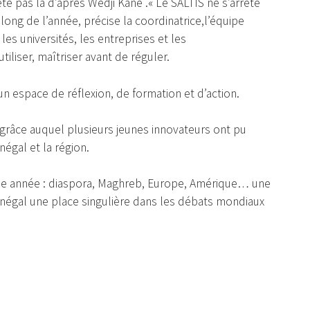
ête pas là d’après Wedji Kane .« Le SALTIS ne s’arrête
u long de l’année, précise la coordinatrice,l’équipe
les universités, les entreprises et les
tiliser, maîtriser avant de réguler.
n espace de réflexion, de formation et d’action.
, grâce auquel plusieurs jeunes innovateurs ont pu
égal et la région.
que année : diaspora, Maghreb, Europe, Amérique… une
énégal une place singulière dans les débats mondiaux