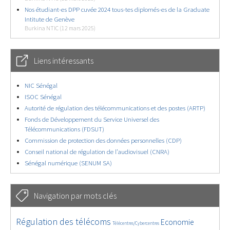
Nos étudiant-es DPP cuvée 2024 tous-tes diplomés-es de la Graduate
Intitute de Genève
Burkina NTIC (12 mars 2025)
Liens intéressants
NIC Sénégal
ISOC Sénégal
Autorité de régulation des télécommunications et des postes (ARTP)
Fonds de Développement du Service Universel des
Télécommunications (FDSUT)
Commission de protection des données personnelles (CDP)
Conseil national de régulation de l’audiovisuel (CNRA)
Sénégal numérique (SENUM SA)
Navigation par mots clés
4605/5810
363/5810
3667/5810
Régulation des télécoms
Economie
Télécentres/Cybercentres