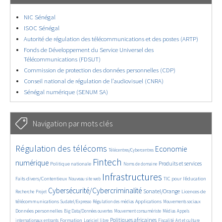
NIC Sénégal
ISOC Sénégal
Autorité de régulation des télécommunications et des postes (ARTP)
Fonds de Développement du Service Universel des
Télécommunications (FDSUT)
Commission de protection des données personnelles (CDP)
Conseil national de régulation de l’audiovisuel (CNRA)
Sénégal numérique (SENUM SA)
Navigation par mots clés
4619/5681
367/5681
3707/5681
Régulation des télécoms
Economie
Télécentres/Cybercentres
1844/5681
5226/5681
683/5681
2411/5681
1591/5681
Fintech
numérique
Produits et services
Politique nationale
Noms de domaine
834/5681
5681/5681
1817/5681
197/5681
Infrastructures
Faits divers/Contentieux
TIC pour l’éducation
Nouveau site web
247/5681
3592/5681
2327/5681
1633/5681
Cybersécurité/Cybercriminalité
Sonatel/Orange
Licences de
Recherche
Projet
283/5681
1034/5681
1525/5681
1162/5681
1663/5681
télécommunications
Applications
Sudatel/Expresso
Régulation des médias
Mouvements sociaux
140/5681
615/5681
375/5681
675/5681
Données personnelles
Big Data/Données ouvertes
Mouvement consumériste
Médias
Appels
1751/5681
94/5681
2451/5681
1080/5681
174/5681
589/5681
Politiques africaines
Formation
internationaux entrants
Logiciel libre
Fiscalité
Art et culture