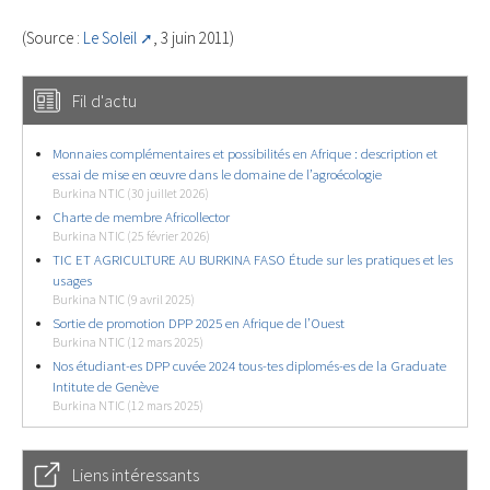
(Source :
Le Soleil
, 3 juin 2011)
Fil d'actu
Monnaies complémentaires et possibilités en Afrique : description et
essai de mise en œuvre dans le domaine de l’agroécologie
Burkina NTIC (30 juillet 2026)
Charte de membre Africollector
Burkina NTIC (25 février 2026)
TIC ET AGRICULTURE AU BURKINA FASO Étude sur les pratiques et les
usages
Burkina NTIC (9 avril 2025)
Sortie de promotion DPP 2025 en Afrique de l’Ouest
Burkina NTIC (12 mars 2025)
Nos étudiant-es DPP cuvée 2024 tous-tes diplomés-es de la Graduate
Intitute de Genève
Burkina NTIC (12 mars 2025)
Liens intéressants