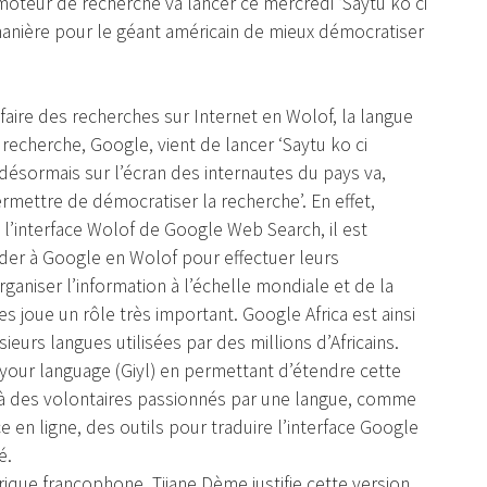
moteur de recherche va lancer ce mercredi ‘Saytu ko ci
anière pour le géant américain de mieux démocratiser
aire des recherches sur Internet en Wolof, la langue
 recherche, Google, vient de lancer ‘Saytu ko ci
a désormais sur l’écran des internautes du pays va,
mettre de démocratiser la recherche’. En effet,
’interface Wolof de Google Web Search, il est
der à Google en Wolof pour effectuer leurs
ganiser l’information à l’échelle mondiale et de la
es joue un rôle très important. Google Africa est ainsi
sieurs langues utilisées par des millions d’Africains.
in your language (Giyl) en permettant d’étendre cette
re à des volontaires passionnés par une langue, comme
 en ligne, des outils pour traduire l’interface Google
é.
ique francophone, Tijane Dème justifie cette version