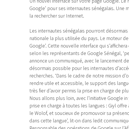
Un nouvel interface sur votre page Google. Le 
Google’ pour ses internautes sénégalais. Une m
la rechercher sur Internet.
Les internautes sénégalais pourront désormais f
nationale la plus utilisée du pays. Le moteur de
Google’. Cette nouvelle interface qui s’afficher
selon les représentants de Google Sénégal, ‘per
annonce un communiqué, avec le lancement de l
désormais possible pour les internautes d’accé
recherches. ‘Dans le cadre de notre mission d’or
rendre utile et accessible, le support des langu
très fier d’avoir permis la prise en charge de plu
Nous allons plus loin, avec l’initiative Google 
prise en charge à toutes les langues : Giyl off
le Wolof, et soucieux de promouvoir sa présence
dans cette langue’, lit-on dans ledit communiqu
Responsable des opérations de Google sur l’Afr