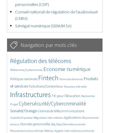
personnelles (CDP)
Conseil national de régulation de l’audiovisuel
(CNRA)
Sénégal numérique (SENUM SA)
Navigation par mots clés
4622/5580
356/5580
Régulation des télécoms
3677/5580
1837/5580
Economie numérique
Télécentres/Cybercentres
5174/5580
670/5580
2365/5580
Fintech
Produits
Politique nationale
Noms de domaine
1591/5580
827/5580
5580/5580
et services
Faits divers/Contentieux
Nouveau site web
1821/5580
195/5580
247/5580
Infrastructures
TIC pour l’éducation
Recherche
3558/5580
2326/5580
Cybersécurité/Cybercriminalité
Projet
1619/5580
283/5580
Sonatel/Orange
Licences de télécommunications
1023/5580
1508/5580
1166/5580
Applications
Sudatel/Expresso
Régulation des médias
Mouvements
1664/5580
140/5580
619/5580
Données personnelles
sociaux
Big Data/Données ouvertes
377/5580
655/5580
1735/5580
Mouvement consumériste
Médias
Appels internationaux entrants