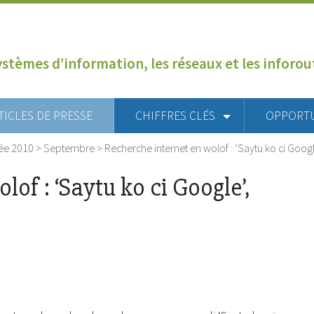
ystèmes d’information, les réseaux et les inforo
TICLES DE PRESSE
CHIFFRES CLÉS
OPPORT
ée 2010
>
Septembre
>
Recherche internet en wolof : ‘Saytu ko ci Googl
of : ‘Saytu ko ci Google’,