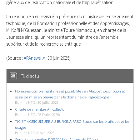
généraux de l’éducation nationale et de l’alphabétisation.
La rencontre a enregistré la présence du ministre de l’Enseignement
technique, de la Formation professionnelle et des Apprentissages,
M. Koffi N’Guessan, le ministre Touré Mamadou, en charge de la
Jeunesse ainsi qu’un représentant du ministre de l’ensemble
supérieur et de la recherche scientifique.
(Source :
APAnews
, 30 juin 2025)
Fil d'actu
Monnaies complémentaires et possibilités en Afrique : description et
essai de mise en œuvre dans le domaine de l’agroécologie
Burkina NTIC (30 juillet 2026)
Charte de membre Africollector
Burkina NTIC (25 février 2026)
TIC ET AGRICULTURE AU BURKINA FASO Étude sur les pratiques et les
usages
Burkina NTIC (9 avril 2025)
Sortie de promotion DPP 2025 en Afrique de l’Ouest