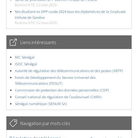
Burkina NTIC (12 mars 2025)
Nos étudiant-es DPP cuvée 2024 tous-tes diplomés-es de la Graduate
Intitute de Genève
Burkina NTIC (12 mars 2025)
Liens intéressants
NIC Sénégal
ISOC Sénégal
Autorité de régulation des télécommunications et des postes (ARTP)
Fonds de Développement du Service Universel des
Télécommunications (FDSUT)
Commission de protection des données personnelles (CDP)
Conseil national de régulation de l’audiovisuel (CNRA)
Sénégal numérique (SENUM SA)
Navigation par mots clés
4570/5855
353/5855
3671/5855
1851/5855