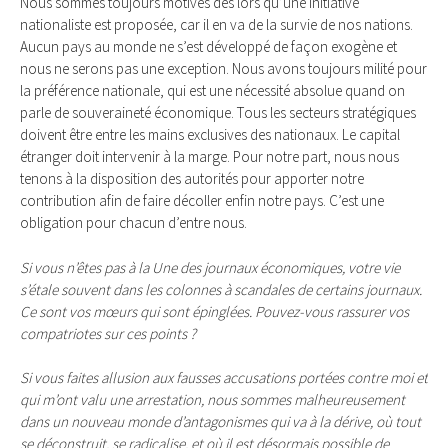
Nous sommes toujours motivés dès lors qu’une initiative
nationaliste est proposée, car il en va de la survie de nos nations.
Aucun pays au monde ne s’est développé de façon exogène et
nous ne serons pas une exception. Nous avons toujours milité pour
la préférence nationale, qui est une nécessité absolue quand on
parle de souveraineté économique. Tous les secteurs stratégiques
doivent être entre les mains exclusives des nationaux. Le capital
étranger doit intervenir à la marge. Pour notre part, nous nous
tenons à la disposition des autorités pour apporter notre
contribution afin de faire décoller enfin notre pays. C’est une
obligation pour chacun d’entre nous.
Si vous n’êtes pas à la Une des journaux économiques, votre vie
s’étale souvent dans les colonnes à scandales de certains jour­naux.
Ce sont vos mœurs qui sont épinglées. Pouvez-vous rassurer vos
compatriotes sur ces points ?
Si vous faites allusion aux fausses accusations portées contre moi et
qui m’ont valu une arrestation, nous sommes malheureusement
dans un nouveau monde d’antagonismes qui va à la dérive, où tout
se déconstruit, se radicalise, et où il est désormais possible de