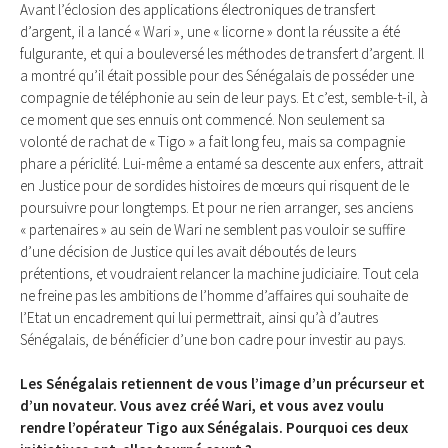
Avant l’éclosion des applications électroniques de transfert
d’argent, il a lancé « Wari », une « licorne » dont la réussite a été
fulgurante, et qui a bouleversé les méthodes de transfert d’argent. Il
a montré qu’il était possible pour des Sénégalais de posséder une
compagnie de téléphonie au sein de leur pays. Et c’est, semble-t-il, à
ce moment que ses ennuis ont commencé. Non seulement sa
volonté de rachat de « Tigo » a fait long feu, mais sa compagnie
phare a périclité. Lui-même a entamé sa descente aux enfers, attrait
en Justice pour de sordides histoires de mœurs qui risquent de le
poursuivre pour longtemps. Et pour ne rien arranger, ses anciens
« partenaires » au sein de Wari ne semblent pas vouloir se suffire
d’une décision de Justice qui les avait déboutés de leurs
prétentions, et voudraient relancer la machine judiciaire. Tout cela
ne freine pas les ambitions de l’homme d’affaires qui souhaite de
l’Etat un encadrement qui lui permettrait, ainsi qu’à d’autres
Sénégalais, de bénéficier d’une bon cadre pour investir au pays.
Les Sénégalais retiennent de vous l’image d’un précurseur et
d’un novateur. Vous avez créé Wari, et vous avez voulu
rendre l’opérateur Tigo aux Sénégalais. Pourquoi ces deux