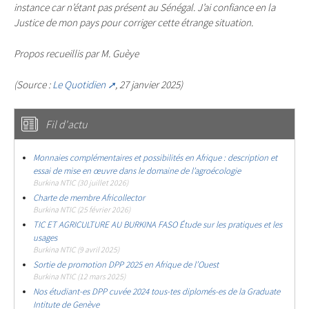
instance car n’étant pas présent au Sénégal. J’ai confiance en la
Justice de mon pays pour corriger cette étrange situation.
Propos recueillis par M. Guèye
(Source :
Le Quotidien
, 27 janvier 2025)
Fil d'actu
Monnaies complémentaires et possibilités en Afrique : description et
essai de mise en œuvre dans le domaine de l’agroécologie
Burkina NTIC (30 juillet 2026)
Charte de membre Africollector
Burkina NTIC (25 février 2026)
TIC ET AGRICULTURE AU BURKINA FASO Étude sur les pratiques et les
usages
Burkina NTIC (9 avril 2025)
Sortie de promotion DPP 2025 en Afrique de l’Ouest
Burkina NTIC (12 mars 2025)
Nos étudiant-es DPP cuvée 2024 tous-tes diplomés-es de la Graduate
Intitute de Genève