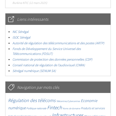
Burkina NTIC (12 mars 2025)
Liens intéressants
NIC Sénégal
ISOC Sénégal
Autorité de régulation des télécommunications et des postes (ARTP)
Fonds de Développement du Service Universel des
Télécommunications (FDSUT)
Commission de protection des données personnelles (CDP)
Conseil national de régulation de l’audiovisuel (CNRA)
Sénégal numérique (SENUM SA)
Navigation par mots clés
4622/5560
346/5560
3688/5560
Régulation des télécoms
Economie
Télécentres/Cybercentres
1834/5560
5178/5560
678/5560
2404/5560
1553/5560
Fintech
numérique
Produits et services
Politique nationale
Noms de domaine
827/5560
5560/5560
1820/5560
189/5560
Infrastructures