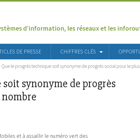
ystèmes d’information, les réseaux et les inforo
TICLES DE PRESSE
CHIFFRES CLÉS
OPPORT
>
Que le progrès technique soit synonyme de progrès social pour le plu
e soit synonyme de progrès
nd nombre
biles et à assaillir le numéro vert des