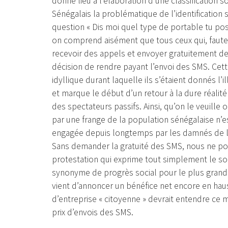
donné lieu à l’élaboration d’une classification
Sénégalais la problématique de l’identification
question « Dis moi quel type de portable tu possè
on comprend aisément que tous ceux qui, faute 
recevoir des appels et envoyer gratuitement de
décision de rendre payant l’envoi des SMS. Ce
idyllique durant laquelle ils s’étaient donnés l’i
et marque le début d’un retour à la dure réalit
des spectateurs passifs. Ainsi, qu’on le veuille 
par une frange de la population sénégalaise n’e
engagée depuis longtemps par les damnés de la 
Sans demander la gratuité des SMS, nous ne p
protestation qui exprime tout simplement le sou
synonyme de progrès social pour le plus grand
vient d’annoncer un bénéfice net encore en hauss
d’entreprise « citoyenne » devrait entendre ce m
prix d’envois des SMS.