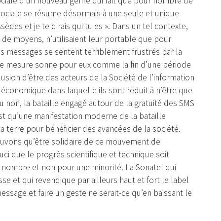
 sociale d’un nouveau genre qui fait que pour nombre de
 sociale se résume désormais à une seule et unique
des et je te dirais qui tu es ». Dans un tel contexte,
de moyens, n’utilisaient leur portable que pour
s messages se sentent terriblement frustrés par la
tte mesure sonne pour eux comme la fin d’une période
llusion d’être des acteurs de la Société de l’information
é économique dans laquelle ils sont réduit à n’être que
ou non, la bataille engagé autour de la gratuité des SMS
st qu’une manifestation moderne de la bataille
terre pour bénéficier des avancées de la société.
ouvons qu’être solidaire de ce mouvement de
ci que le progrès scientifique et technique soit
 nombre et non pour une minorité. La Sonatel qui
e et qui revendique par ailleurs haut et fort le label
essage et faire un geste ne serait-ce qu’en baissant le