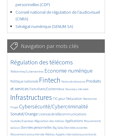
personnelles (CDP)
Conseil national de régulation de l’audiovisuel
(CNRA)
Sénégal numérique (SENUM SA)
Navigation par mots clés
4653/5685
390/5685
Régulation des télécoms
3670/5685
1863/5685
Economie numérique
Télécentres/Cybercentres
5309/5685
680/5685
2377/5685
Fintech
Produits
Politique nationale
Noms de domaine
1568/5685
841/5685
5685/5685
et services
Faits divers/Contentieux
Nouveau site web
1851/5685
193/5685
253/5685
Infrastructures
TIC pour l’éducation
Recherche
3639/5685
2309/5685
Cybersécurité/Cybercriminalité
Projet
1635/5685
293/5685
Sonatel/Orange
Licences de télécommunications
1027/5685
1532/5685
1134/5685
Applications
Sudatel/Expresso
Régulation des médias
Mouvements
1697/5685
160/5685
635/5685
Données personnelles
sociaux
Big Data/Données ouvertes
369/5685
664/5685
1748/5685
Mouvement consumériste
Médias
Appels internationaux entrants