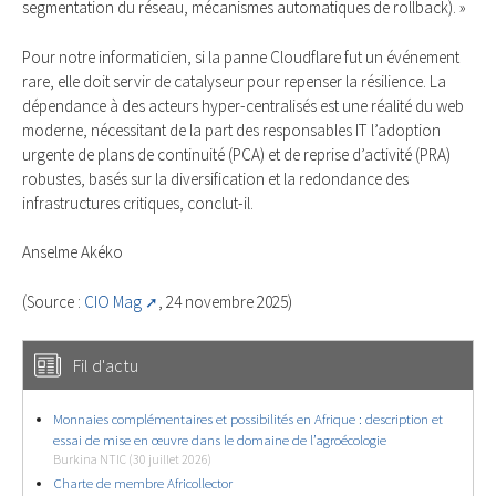
segmentation du réseau, mécanismes automatiques de rollback). »
Pour notre informaticien, si la panne Cloudflare fut un événement
rare, elle doit servir de catalyseur pour repenser la résilience. La
dépendance à des acteurs hyper-centralisés est une réalité du web
moderne, nécessitant de la part des responsables IT l’adoption
urgente de plans de continuité (PCA) et de reprise d’activité (PRA)
robustes, basés sur la diversification et la redondance des
infrastructures critiques, conclut-il.
Anselme Akéko
(Source :
CIO Mag
, 24 novembre 2025)
Fil d'actu
Monnaies complémentaires et possibilités en Afrique : description et
essai de mise en œuvre dans le domaine de l’agroécologie
Burkina NTIC (30 juillet 2026)
Charte de membre Africollector