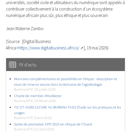
universités, société civile et utilisateurs du numérique sont appelés à
contribuer collectivement à la construction d’un écosystème
numérique africain plus sûr, plus éthique et plus souverain.
Jean Materne Zambo
(Source : [Digital Business
Africa>
https://www.digitalbusiness.africa/
], 19 mai 2026)
Fil d'actu
Monnaies complémentaires et possibilités en Afrique : description et
essai de mise en œuvre dans le domaine de l’agroécologie
Burkina NTIC (30 juillet 2026)
Charte de membre Africollector
Burkina NTIC (25 février 2026)
TIC ET AGRICULTURE AU BURKINA FASO Étude sur les pratiques et les
usages
Burkina NTIC (9 avril 2025)
Sortie de promotion DPP 2025 en Afrique de l’Ouest
Burkina NTIC (12 mars 2025)