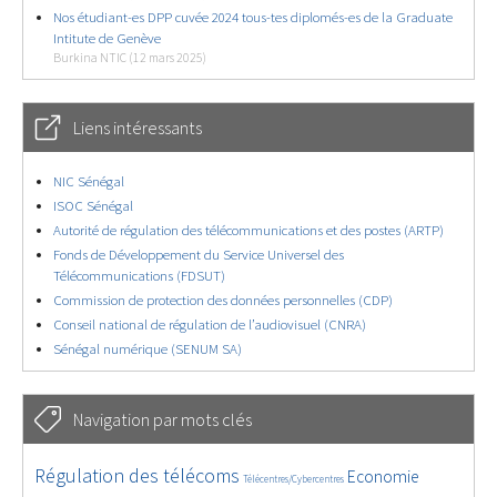
Nos étudiant-es DPP cuvée 2024 tous-tes diplomés-es de la Graduate
Intitute de Genève
Burkina NTIC (12 mars 2025)
Liens intéressants
NIC Sénégal
ISOC Sénégal
Autorité de régulation des télécommunications et des postes (ARTP)
Fonds de Développement du Service Universel des
Télécommunications (FDSUT)
Commission de protection des données personnelles (CDP)
Conseil national de régulation de l’audiovisuel (CNRA)
Sénégal numérique (SENUM SA)
Navigation par mots clés
4658/5661
346/5661
3735/5661
Régulation des télécoms
Economie
Télécentres/Cybercentres