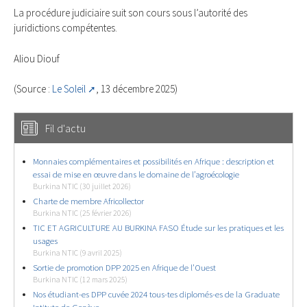
La procédure judiciaire suit son cours sous l’autorité des
juridictions compétentes.
Aliou Diouf
(Source :
Le Soleil
, 13 décembre 2025)
Fil d'actu
Monnaies complémentaires et possibilités en Afrique : description et
essai de mise en œuvre dans le domaine de l’agroécologie
Burkina NTIC (30 juillet 2026)
Charte de membre Africollector
Burkina NTIC (25 février 2026)
TIC ET AGRICULTURE AU BURKINA FASO Étude sur les pratiques et les
usages
Burkina NTIC (9 avril 2025)
Sortie de promotion DPP 2025 en Afrique de l’Ouest
Burkina NTIC (12 mars 2025)
Nos étudiant-es DPP cuvée 2024 tous-tes diplomés-es de la Graduate