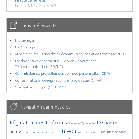
Intitute de Genève
Burkina NTIC (12 mars 2025)
Liens intéressants
NIC Sénégal
ISOC Sénégal
Autorité de régulation des télécommunications et des postes (ARTP)
Fonds de Développement du Service Universel des
Télécommunications (FDSUT)
Commission de protection des données personnelles (CDP)
Conseil national de régulation de l’audiovisuel (CNRA)
Sénégal numérique (SENUM SA)
Navigation par mots clés
4599/5555
360/5555
3696/5555
Régulation des télécoms
Economie
Télécentres/Cybercentres
1836/5555
5139/5555
666/5555
2352/5555
1597/5555
Fintech
numérique
Produits et services
Politique nationale
Noms de domaine
813/5555
5555/5555
1818/5555
194/5555