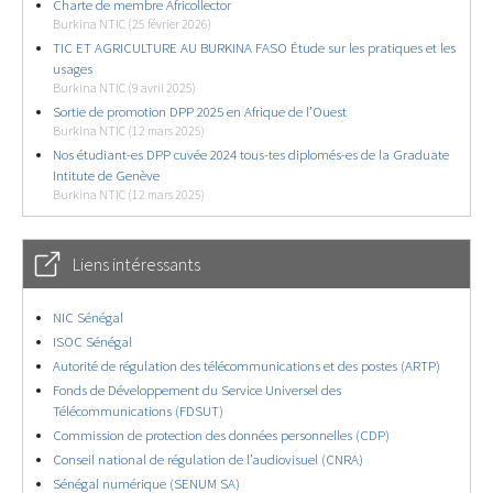
Charte de membre Africollector
Burkina NTIC (25 février 2026)
TIC ET AGRICULTURE AU BURKINA FASO Étude sur les pratiques et les
usages
Burkina NTIC (9 avril 2025)
Sortie de promotion DPP 2025 en Afrique de l’Ouest
Burkina NTIC (12 mars 2025)
Nos étudiant-es DPP cuvée 2024 tous-tes diplomés-es de la Graduate
Intitute de Genève
Burkina NTIC (12 mars 2025)
Liens intéressants
NIC Sénégal
ISOC Sénégal
Autorité de régulation des télécommunications et des postes (ARTP)
Fonds de Développement du Service Universel des
Télécommunications (FDSUT)
Commission de protection des données personnelles (CDP)
Conseil national de régulation de l’audiovisuel (CNRA)
Sénégal numérique (SENUM SA)