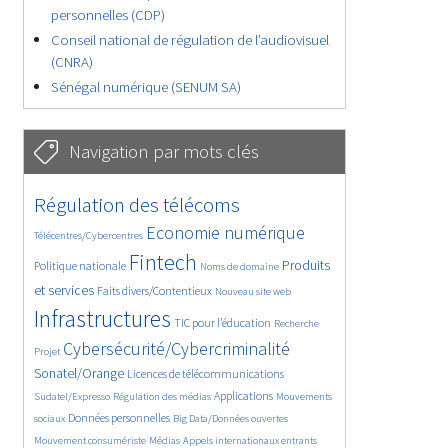
personnelles (CDP)
Conseil national de régulation de l’audiovisuel
(CNRA)
Sénégal numérique (SENUM SA)
Navigation par mots clés
4661/5766
364/5766
Régulation des télécoms
3795/5766
1879/5766
Economie numérique
Télécentres/Cybercentres
5212/5766
690/5766
2491/5766
Fintech
Produits
Politique nationale
Noms de domaine
1623/5766
853/5766
5766/5766
et services
Faits divers/Contentieux
Nouveau site web
1837/5766
206/5766
247/5766
Infrastructures
TIC pour l’éducation
Recherche
3663/5766
2337/5766
Cybersécurité/Cybercriminalité
Projet
1631/5766
299/5766
Sonatel/Orange
Licences de télécommunications
1019/5766
1533/5766
1239/5766
Applications
Sudatel/Expresso
Régulation des médias
Mouvements
1670/5766
148/5766
626/5766
Données personnelles
sociaux
Big Data/Données ouvertes
366/5766
751/5766
1762/5766
Mouvement consumériste
Médias
Appels internationaux entrants