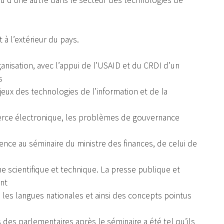
 d’une autre dans le secteur des technologies de
 à l’extérieur du pays.
anisation, avec l’appui de l’USAID et du CRDI d’un
s
jeux des technologies de l’information et de la
erce électronique, les problèmes de gouvernance
nce au séminaire du ministre des finances, de celui de
he scientifique et technique. La presse publique et
ent
 les langues nationales et ainsi des concepts pointus
 des parlementaires après le séminaire a été tel qu’ils