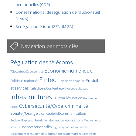
personnelles (CDP)
Conseil national de régulation de l’audiovisuel
(CNRA)
Sénégal numérique (SENUM SA)
Navigation par mots clés
4661/5672
362/5672
Régulation des télécoms
3749/5672
1862/5672
Economie numérique
Télécentres/Cybercentres
5192/5672
687/5672
2426/5672
Fintech
Produits
Politique nationale
Noms de domaine
1583/5672
838/5672
5672/5672
et services
Faits divers/Contentieux
Nouveau site web
1843/5672
195/5672
246/5672
Infrastructures
TIC pour l’éducation
Recherche
3613/5672
2331/5672
Cybersécurité/Cybercriminalité
Projet
1636/5672
292/5672
Sonatel/Orange
Licences de télécommunications
1025/5672
1525/5672
1191/5672
Applications
Sudatel/Expresso
Régulation des médias
Mouvements
1661/5672
143/5672
638/5672
Données personnelles
sociaux
Big Data/Données ouvertes
367/5672
684/5672
1762/5672
Mouvement consumériste
Médias
Appels internationaux entrants