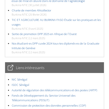
essai de mise en œuvre dans le domaine de l’agroécologie
Burkina NTIC (30 juillet 2026)
Charte de membre Africollector
Burkina NTIC (25 février 2026)
TIC ET AGRICULTURE AU BURKINA FASO Étude sur les pratiques et les
usages
Burkina NTIC (9 avril 2025)
Sortie de promotion DPP 2025 en Afrique de l’Ouest
Burkina NTIC (12 mars 2025)
Nos étudiant-es DPP cuvée 2024 tous-tes diplomés-es de la Graduate
Intitute de Genève
Burkina NTIC (12 mars 2025)
Liens intéressants
NIC Sénégal
ISOC Sénégal
Autorité de régulation des télécommunications et des postes (ARTP)
Fonds de Développement du Service Universel des
Télécommunications (FDSUT)
Commission de protection des données personnelles (CDP)