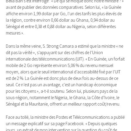
Bella Bah s’est interrogé : « De qui se moque donc notre ministre ? »
avant de publier des données comparatives. Selon lui, « la Guinée
affiche environ 1,99 dollar par Go, l’un des tarifs les plus élevés de
la région, contre environ 0,66 dollar au Ghana, 0,94 dollar au
Sénégal et entre 0,38 et 0,88 dollar au Nigeria, selon différentes
mesures ».
Dans la même veine, S. Strong Camara a estimé que la ministre « ne
dit pas la vérité », s’appuyant sur des chiffres de l’Union
internationale des télécommunications (UIT). « En Guinée, un forfait
mobile de 2 Go représente environ 5,06 % du revenu mensuel
moyen, alors que le seuil international d’accessibilité fixé par l’UIT
est de 2 %. La Guinée est donc plus de deux fois au-dessus de ce
seuil. Ce n’est pas un avantage, c’est un handicap économique
pour les citoyens », a-t-il soutenu. Selon lui, plusieurs pays de la
sous-région, notamment le Nigeria, le Ghana, la Côte d’Ivoire, le
Sénégal et la Mauritanie, offrent un meilleur rapport coût/revenu.
Face au tollé, la ministre des Postes et Télécommunications a publié
un message explicatif sur sa page Facebook. « Depuis quelques
jours, un extrait de mon intervention sur la question du coût de