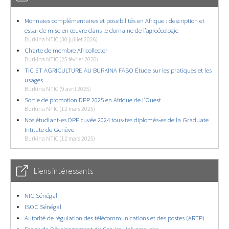
Monnaies complémentaires et possibilités en Afrique : description et
essai de mise en œuvre dans le domaine de l’agroécologie
Burkina NTIC (30 juillet 2026)
Charte de membre Africollector
Burkina NTIC (25 février 2026)
TIC ET AGRICULTURE AU BURKINA FASO Étude sur les pratiques et les
usages
Burkina NTIC (9 avril 2025)
Sortie de promotion DPP 2025 en Afrique de l’Ouest
Burkina NTIC (12 mars 2025)
Nos étudiant-es DPP cuvée 2024 tous-tes diplomés-es de la Graduate
Intitute de Genève
Burkina NTIC (12 mars 2025)
Liens intéressants
NIC Sénégal
ISOC Sénégal
Autorité de régulation des télécommunications et des postes (ARTP)