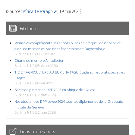
(Source :
Africa Telegraph
, 19 mai 2026)
Fil d'actu
Monnaies complémentaires et possibilités en Afrique : description et
essai de mise en œuvre dans le domaine de l’agroécologie
Burkina NTIC (30 juillet 2026)
Charte de membre Africollector
Burkina NTIC (25 février 2026)
TIC ET AGRICULTURE AU BURKINA FASO Étude sur les pratiques et les
usages
Burkina NTIC (9 avril 2025)
Sortie de promotion DPP 2025 en Afrique de l’Ouest
Burkina NTIC (12 mars 2025)
Nos étudiant-es DPP cuvée 2024 tous-tes diplomés-es de la Graduate
Intitute de Genève
Burkina NTIC (12 mars 2025)
Liens intéressants