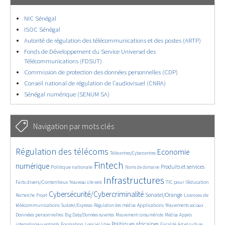
NIC Sénégal
ISOC Sénégal
Autorité de régulation des télécommunications et des postes (ARTP)
Fonds de Développement du Service Universel des
Télécommunications (FDSUT)
Commission de protection des données personnelles (CDP)
Conseil national de régulation de l’audiovisuel (CNRA)
Sénégal numérique (SENUM SA)
Navigation par mots clés
4653/5661
362/5661
3743/5661
Régulation des télécoms
Economie
Télécentres/Cybercentres
1860/5661
5186/5661
682/5661
2415/5661
1579/5661
Fintech
numérique
Produits et services
Politique nationale
Noms de domaine
836/5661
5661/5661
1843/5661
195/5661
Infrastructures
Faits divers/Contentieux
TIC pour l’éducation
Nouveau site web
246/5661
3609/5661
2326/5661
1636/5661
Cybersécurité/Cybercriminalité
Sonatel/Orange
Licences de
Recherche
Projet
292/5661
1025/5661
1521/5661
1189/5661
1661/5661
télécommunications
Applications
Sudatel/Expresso
Régulation des médias
Mouvements sociaux
143/5661
636/5661
365/5661
684/5661
Données personnelles
Big Data/Données ouvertes
Mouvement consumériste
Médias
Appels
1762/5661
96/5661
2475/5661
1090/5661
178/5661
600/5661
Politiques africaines
Formation
internationaux entrants
Logiciel libre
Fiscalité
Art et culture