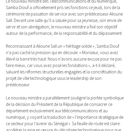
Le nouveau ministre des Télécommunications et du Numérique,
Samba Diouf a officiellement pris ses fonctions ce jeudi, lors de la
cérémonie de passation de service avec son prédécesseur Alioune
Sall. Devant une salle qu’il a saluée pour sa jeunesse, son envie de
servir et son abnégation, le nouveau ministre a fixé son objectif
autour de la performance, de la responsabilité et du dépassement.
Reconnaissant à Alioune Sall un « héritage solide », Samba Diouf
n’a pas caché la pression qui en découle. « Monsieur, vous avez
élevé la barre très haut. Nous n’avons aucune excuse pour ne pas
faire mieux, car vous avez posé les fondations », a-t-il déclaré,
saluant les réformes structurelles engagées et la concrétisation du
projet de ville technologique sous le leadership de son
prédécesseur.
Le nouveau ministre a parallèlement souligné la portée symbolique
de la décision du Président de la République de consacrer ce
département exclusivement aux télécommunications et au
numérique, y voyant la traduction de « l’importance stratégique de
ce secteur pour l’avenir du Sénégal ». Sa feuille de route est claire :
accélérer la mise en œuvre du décollage technologique pour que