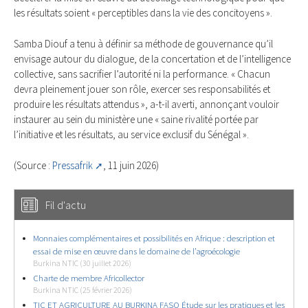
les résultats soient « perceptibles dans la vie des concitoyens ».
Samba Diouf a tenu à définir sa méthode de gouvernance qu’il
envisage autour du dialogue, de la concertation et de l’intelligence
collective, sans sacrifier l’autorité ni la performance. « Chacun
devra pleinement jouer son rôle, exercer ses responsabilités et
produire les résultats attendus », a-t-il averti, annonçant vouloir
instaurer au sein du ministère une « saine rivalité portée par
l’initiative et les résultats, au service exclusif du Sénégal ».
(Source :
Pressafrik
, 11 juin 2026)
Fil d'actu
Monnaies complémentaires et possibilités en Afrique : description et
essai de mise en œuvre dans le domaine de l’agroécologie
Burkina NTIC (30 juillet 2026)
Charte de membre Africollector
Burkina NTIC (25 février 2026)
TIC ET AGRICULTURE AU BURKINA FASO Étude sur les pratiques et les