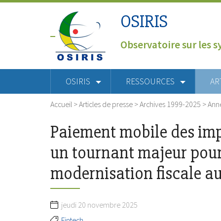
OSIRIS
Observatoire sur les s
OSIRIS
RESSOURCES
AR
Accueil
>
Articles de presse
>
Archives 1999-2025
>
Ann
Paiement mobile des impô
un tournant majeur pour
modernisation fiscale a
jeudi 20 novembre 2025
Fintech