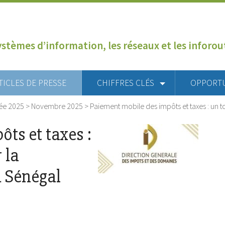
ystèmes d’information, les réseaux et les inforo
TICLES DE PRESSE
CHIFFRES CLÉS
OPPORT
ée 2025
>
Novembre 2025
>
Paiement mobile des impôts et taxes : un 
ts et taxes :
 la
u Sénégal