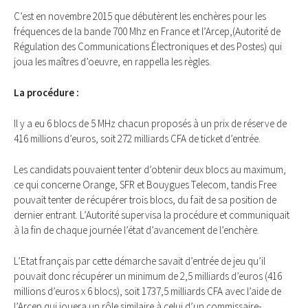
C’est en novembre 2015 que débutèrent les enchères pour les
fréquences de la bande 700 Mhz en France et l’Arcep,(Autorité de
Régulation des Communications Électroniques et des Postes) qui
joua les maîtres d’oeuvre, en rappella les règles.
La procédure :
Il y a eu 6 blocs de 5 MHz chacun proposés à un prix de réserve de
416 millions d’euros, soit 272 milliards CFA de ticket d’entrée.
Les candidats pouvaient tenter d’obtenir deux blocs au maximum,
ce qui concerne Orange, SFR et Bouygues Telecom, tandis Free
pouvait tenter de récupérer trois blocs, du fait de sa position de
dernier entrant. L’Autorité supervisa la procédure et communiquait
à la fin de chaque journée l’état d’avancement de l’enchère.
L’Etat français par cette démarche savait d’entrée de jeu qu’il
pouvait donc récupérer un minimum de 2,5 milliards d’euros (416
millions d’euros x 6 blocs), soit 1737,5 milliards CFA avec l’aide de
l’Arcep qui jouera un rôle similaire à celui d’un commissaire-