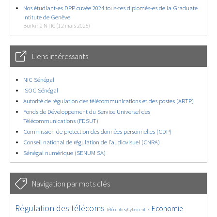
Nos étudiant-es DPP cuvée 2024 tous-tes diplomés-es de la Graduate
Intitute de Genève
Burkina NTIC (12 mars 2025)
Liens intéressants
NIC Sénégal
ISOC Sénégal
Autorité de régulation des télécommunications et des postes (ARTP)
Fonds de Développement du Service Universel des
Télécommunications (FDSUT)
Commission de protection des données personnelles (CDP)
Conseil national de régulation de l’audiovisuel (CNRA)
Sénégal numérique (SENUM SA)
Navigation par mots clés
4655/5802
402/5802
3706/5802
Régulation des télécoms
Economie
Télécentres/Cybercentres