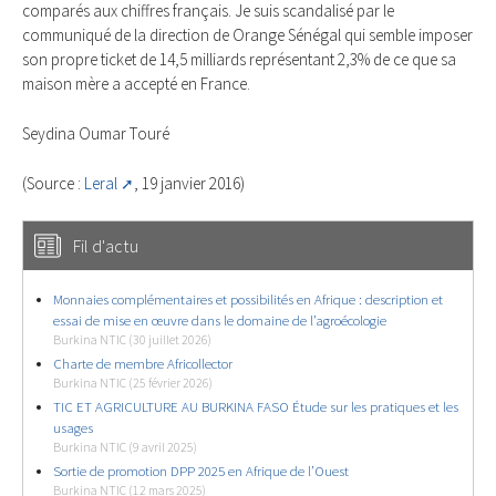
comparés aux chiffres français. Je suis scandalisé par le
communiqué de la direction de Orange Sénégal qui semble imposer
son propre ticket de 14,5 milliards représentant 2,3% de ce que sa
maison mère a accepté en France.
Seydina Oumar Touré
(Source :
Leral
, 19 janvier 2016)
Fil d'actu
Monnaies complémentaires et possibilités en Afrique : description et
essai de mise en œuvre dans le domaine de l’agroécologie
Burkina NTIC (30 juillet 2026)
Charte de membre Africollector
Burkina NTIC (25 février 2026)
TIC ET AGRICULTURE AU BURKINA FASO Étude sur les pratiques et les
usages
Burkina NTIC (9 avril 2025)
Sortie de promotion DPP 2025 en Afrique de l’Ouest
Burkina NTIC (12 mars 2025)