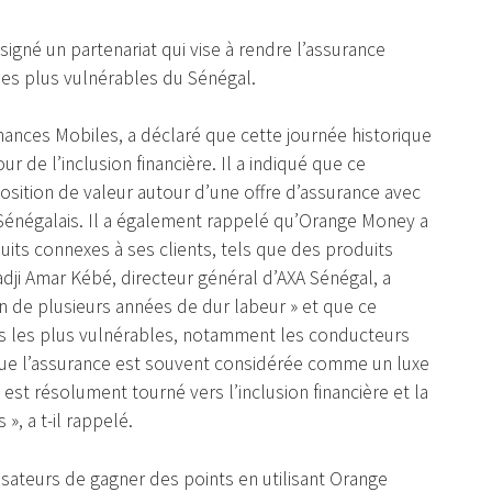
gné un partenariat qui vise à rendre l’assurance
es plus vulnérables du Sénégal.
nances Mobiles, a déclaré que cette journée historique
r de l’inclusion financière. Il a indiqué que ce
position de valeur autour d’une offre d’assurance avec
Sénégalais. Il a également rappelé qu’Orange Money a
its connexes à ses clients, tels que des produits
Hadji Amar Kébé, directeur général d’AXA Sénégal, a
on de plusieurs années de dur labeur » et que ce
ns les plus vulnérables, notamment les conducteurs
 que l’assurance est souvent considérée comme un luxe
t résolument tourné vers l’inclusion financière et la
», a t-il rappelé.
isateurs de gagner des points en utilisant Orange