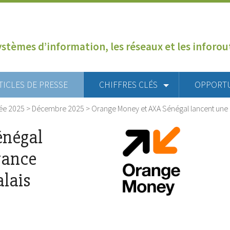
ystèmes d’information, les réseaux et les inforo
TICLES DE PRESSE
CHIFFRES CLÉS
OPPORT
ée 2025
>
Décembre 2025
>
Orange Money et AXA Sénégal lancent une o
énégal
rance
alais