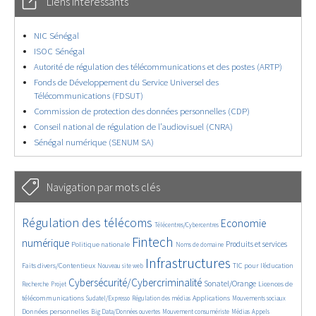
Liens intéressants
NIC Sénégal
ISOC Sénégal
Autorité de régulation des télécommunications et des postes (ARTP)
Fonds de Développement du Service Universel des
Télécommunications (FDSUT)
Commission de protection des données personnelles (CDP)
Conseil national de régulation de l’audiovisuel (CNRA)
Sénégal numérique (SENUM SA)
Navigation par mots clés
4599/5555
360/5555
3696/5555
Régulation des télécoms
Economie
Télécentres/Cybercentres
1836/5555
5139/5555
666/5555
2352/5555
1597/5555
Fintech
numérique
Produits et services
Politique nationale
Noms de domaine
813/5555
5555/5555
1818/5555
194/5555
Infrastructures
Faits divers/Contentieux
TIC pour l’éducation
Nouveau site web
246/5555
3562/5555
2293/5555
1621/5555
Cybersécurité/Cybercriminalité
Sonatel/Orange
Licences de
Recherche
Projet
286/5555
1022/5555
1493/5555
1178/5555
1658/5555
télécommunications
Applications
Sudatel/Expresso
Régulation des médias
Mouvements sociaux
141/5555
616/5555
371/5555
656/5555
Données personnelles
Big Data/Données ouvertes
Mouvement consumériste
Médias
Appels