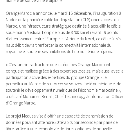
matière de souveraineté digitale.
Orange Maroc a annoncé, le mardi 16 décembre, l’inauguration à
Nador de la première cable landing station (CLS) open access du
Maroc, une infrastructure stratégique destinée à accueillir le câble
sous-marin Medusa. Long de plus de 8700 km et reliant 19 points
d’atterrissement entre l’Europe et l’Afrique du Nord, ce câble à très
haut débit devrait renforcer la connectivité internationale du
royaume et soutenir ses ambitions de hub numérique régional.
« C’est une infrastructure que les équipes Orange Maroc ont
conçue et réalisée grâce à des expertises locales, mais aussi avec la
participation active des expertises du groupe Orange. Elle
permettra au Maroc de renforcer sa souveraineté numérique et de
soutenir le développement numérique de l’économie marocaine »,
a déclaré Mohamed Benali, Chief Technology & Information Officer
d’Orange Maroc.
Le projet Medusa vise à offrir une capacité de transmission de
données pouvant atteindre 20 térabits par seconde par paire de
fibre, grâce à une technologie de fibres optiques de nouvelle