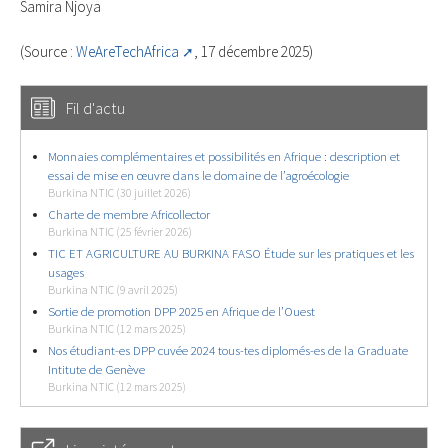
Samira Njoya
(Source :
WeAreTechAfrica
, 17 décembre 2025)
Fil d'actu
Monnaies complémentaires et possibilités en Afrique : description et
essai de mise en œuvre dans le domaine de l’agroécologie
Burkina NTIC (30 juillet 2026)
Charte de membre Africollector
Burkina NTIC (25 février 2026)
TIC ET AGRICULTURE AU BURKINA FASO Étude sur les pratiques et les
usages
Burkina NTIC (9 avril 2025)
Sortie de promotion DPP 2025 en Afrique de l’Ouest
Burkina NTIC (12 mars 2025)
Nos étudiant-es DPP cuvée 2024 tous-tes diplomés-es de la Graduate
Intitute de Genève
Burkina NTIC (12 mars 2025)