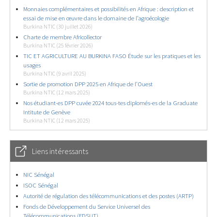
Monnaies complémentaires et possibilités en Afrique : description et
essai de mise en œuvre dans le domaine de l’agroécologie
Burkina NTIC (30 juillet 2026)
Charte de membre Africollector
Burkina NTIC (25 février 2026)
TIC ET AGRICULTURE AU BURKINA FASO Étude sur les pratiques et les
usages
Burkina NTIC (9 avril 2025)
Sortie de promotion DPP 2025 en Afrique de l’Ouest
Burkina NTIC (12 mars 2025)
Nos étudiant-es DPP cuvée 2024 tous-tes diplomés-es de la Graduate
Intitute de Genève
Burkina NTIC (12 mars 2025)
Liens intéressants
NIC Sénégal
ISOC Sénégal
Autorité de régulation des télécommunications et des postes (ARTP)
Fonds de Développement du Service Universel des
Télécommunications (FDSUT)