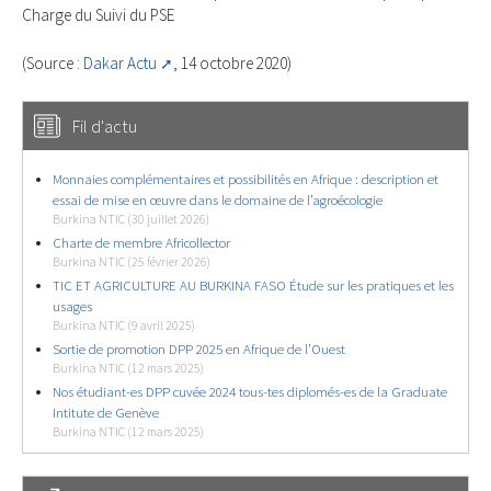
Charge du Suivi du PSE
(Source :
Dakar Actu
, 14 octobre 2020)
Fil d'actu
Monnaies complémentaires et possibilités en Afrique : description et
essai de mise en œuvre dans le domaine de l’agroécologie
Burkina NTIC (30 juillet 2026)
Charte de membre Africollector
Burkina NTIC (25 février 2026)
TIC ET AGRICULTURE AU BURKINA FASO Étude sur les pratiques et les
usages
Burkina NTIC (9 avril 2025)
Sortie de promotion DPP 2025 en Afrique de l’Ouest
Burkina NTIC (12 mars 2025)
Nos étudiant-es DPP cuvée 2024 tous-tes diplomés-es de la Graduate
Intitute de Genève
Burkina NTIC (12 mars 2025)