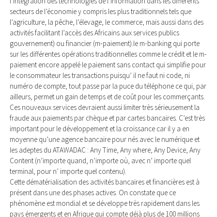
l’intégration des technologies de l’information dans les différents
secteurs de l’économie y compris les plus traditionnels tels que
l’agriculture, la pêche, l’élevage, le commerce, mais aussi dans des
activités facilitant l’accès des Africains aux services publics
gouvernement) ou financier (m-paiement).le m-banking qui porte
sur les différentes opérations traditionnelles comme le crédit et le m-
paiement encore appelé le paiement sans contact qui simplifie pour
le consommateur les transactions puisqu’ il ne faut ni code, ni
numéro de compte, tout passe par la puce du téléphone ce qui, par
ailleurs, permet un gain de temps et de coût pour les commerçants.
Ces nouveaux services devraient aussi limiter très sérieusement la
fraude aux paiements par chèque et par cartes bancaires. C’est très
important pour le développement et la croissance car il y a en
moyenne qu’une agence bancaire pour nés avec le numérique et
les adeptes du ATAWADAC : Any Time, Any where, Any Device, Any
Content (n’importe quand, n’importe où, avec n’ importe quel
terminal, pour n’ importe quel contenu).
Cette dématérialisation des activités bancaires et financières est à
présent dans une des phases actives. On constate que ce
phénomène est mondial et se développe très rapidement dans les
pays émergents et en Afrique qui compte déjà plus de 100 millions