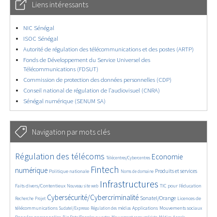
Liens intéressants
NIC Sénégal
ISOC Sénégal
Autorité de régulation des télécommunications et des postes (ARTP)
Fonds de Développement du Service Universel des
Télécommunications (FDSUT)
Commission de protection des données personnelles (CDP)
Conseil national de régulation de l’audiovisuel (CNRA)
Sénégal numérique (SENUM SA)
Navigation par mots clés
4550/5620
350/5620
3596/5620
Régulation des télécoms
Economie
Télécentres/Cybercentres
1837/5620
5223/5620
615/5620
2205/5620
1539/5620
Fintech
numérique
Produits et services
Politique nationale
Noms de domaine
806/5620
5620/5620
1869/5620
199/5620
Infrastructures
Faits divers/Contentieux
TIC pour l’éducation
Nouveau site web
245/5620
3756/5620
2156/5620
1607/5620
Cybersécurité/Cybercriminalité
Sonatel/Orange
Licences de
Recherche
Projet
288/5620
1022/5620
1498/5620
1225/5620
1641/5620
télécommunications
Applications
Mouvements sociaux
Sudatel/Expresso
Régulation des médias
141/5620
637/5620
367/5620
644/5620