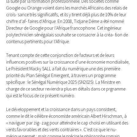
la suite par la formation professionnelle. Des sociétés comme
Google ou Orange voient dans les marchés Africains des relais de
crois- sance très significatifs, et ils y tirent déjà plus de 10% de leur
chiffre d’af- faires d’Afrique. En 2008, Tidjane Déme a été nommé
Directeur de Google pour l’Afrique francophone. Cet ingénieur
polytechnicien sénégalais souhaite se consacrer à la créa- tion de
contenus pertinents pour l’Afrique.
Tenant compte de cette conjonction de facteurs et de leurs
influences positives sur la croissance d’une économie mondialisée,
Le Président Macky SALL a fait du numérique une des première
priorité du Plan Sénégal Emergent, à travers un programme
spécifique : le Sénégal Numérique 2025 (SN2025). La Ministre en
charge de ce secteur reviendra plus en détails dans ce prgramme
qui est le focus de ce présent numéro.
Le développement et la croissance dans un pays consistent,
comme le dit le célèbre économiste américain Albert Hirschman, à
« naviguer par zig- zag pour atteindre le cap choisi en utilisant des
vents favorables et des vents contraires ». C’est ce que le nu-
mérique permet ; mais comme le précise le philosophe romain