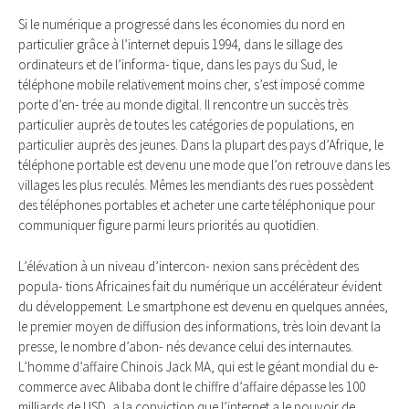
Si le numérique a progressé dans les économies du nord en
particulier grâce à l’internet depuis 1994, dans le sillage des
ordinateurs et de l’informa- tique, dans les pays du Sud, le
téléphone mobile relativement moins cher, s’est imposé comme
porte d’en- trée au monde digital. Il rencontre un succès très
particulier auprès de toutes les catégories de populations, en
particulier auprès des jeunes. Dans la plupart des pays d’Afrique, le
téléphone portable est devenu une mode que l’on retrouve dans les
villages les plus reculés. Mêmes les mendiants des rues possèdent
des téléphones portables et acheter une carte téléphonique pour
communiquer figure parmi leurs priorités au quotidien.
L’élévation à un niveau d’intercon- nexion sans précèdent des
popula- tions Africaines fait du numérique un accélérateur évident
du développement. Le smartphone est devenu en quelques années,
le premier moyen de diffusion des informations, très loin devant la
presse, le nombre d’abon- nés devance celui des internautes.
L’homme d’affaire Chinois Jack MA, qui est le géant mondial du e-
commerce avec Alibaba dont le chiffre d’affaire dépasse les 100
milliards de USD, a la conviction que l’internet a le pouvoir de