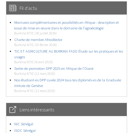
Fil d'actu
Monnaies complémentaires et possibilités en Afrique : description et
essai de mise en œuvre dans le domaine de l’agroécologie
Burkina NTIC (30 juillet 2026)
Charte de membre Africollector
Burkina NTIC (25 février 2026)
TIC ET AGRICULTURE AU BURKINA FASO Étude sur les pratiques et les
usages
Burkina NTIC (9 avril 2025)
Sortie de promotion DPP 2025 en Afrique de l’Ouest
Burkina NTIC (12 mars 2025)
Nos étudiant-es DPP cuvée 2024 tous-tes diplomés-es de la Graduate
Intitute de Genève
Burkina NTIC (12 mars 2025)
Liens intéressants
NIC Sénégal
ISOC Sénégal