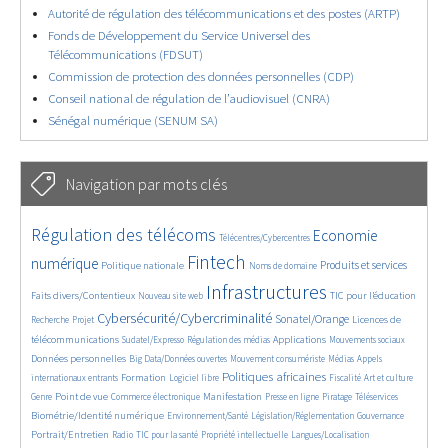
Autorité de régulation des télécommunications et des postes (ARTP)
Fonds de Développement du Service Universel des
Télécommunications (FDSUT)
Commission de protection des données personnelles (CDP)
Conseil national de régulation de l’audiovisuel (CNRA)
Sénégal numérique (SENUM SA)
Navigation par mots clés
4622/5560
346/5560
3688/5560
Régulation des télécoms
Economie
Télécentres/Cybercentres
1834/5560
5178/5560
678/5560
2404/5560
1553/5560
Fintech
numérique
Produits et services
Politique nationale
Noms de domaine
827/5560
5560/5560
1820/5560
189/5560
Infrastructures
Faits divers/Contentieux
TIC pour l’éducation
Nouveau site web
242/5560
3483/5560
2226/5560
1600/5560
Cybersécurité/Cybercriminalité
Sonatel/Orange
Licences de
Recherche
Projet
288/5560
1007/5560
1512/5560
1071/5560
1635/5560
télécommunications
Applications
Sudatel/Expresso
Régulation des médias
Mouvements sociaux
141/5560
600/5560
372/5560
642/5560
Données personnelles
Big Data/Données ouvertes
Mouvement consumériste
Médias
Appels
1683/5560
94/5560
2572/5560
1091/5560
168/5560
585/5560
Politiques africaines
Formation
internationaux entrants
Logiciel libre
Fiscalité
Art et culture
1784/5560
1045/5560
1587/5560
322/5560
130/5560
207/5560
1206/5560
Point de vue
Manifestation
Genre
Commerce électronique
Presse en ligne
Piratage
Téléservices
379/5560
340/5560
358/5560
1818/5560
Biométrie/Identité numérique
Environnement/Santé
Législation/Réglementation
Gouvernance
145/5560
833/5560
278/5560
58/5560
1130/5560
Portrait/Entretien
Radio
TIC pour la santé
Propriété intellectuelle
Langues/Localisation