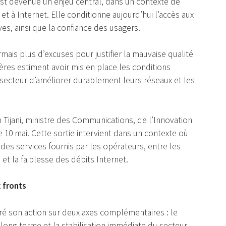
est devenue un enjeu central, dans un contexte de
 à Internet. Elle conditionne aujourd’hui l’accès aux
s, ainsi que la confiance des usagers.
mais plus d’excuses pour justifier la mauvaise qualité
ières estiment avoir mis en place les conditions
secteur d’améliorer durablement leurs réseaux et les
Tijani, ministre des Communications, de l’Innovation
10 mai. Cette sortie intervient dans un contexte où
s services fournis par les opérateurs, entre les
et la faiblesse des débits Internet.
 fronts
ré son action sur deux axes complémentaires : le
long terme et la stabilisation immédiate du secteur