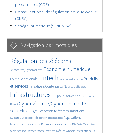
personnelles (CDP)
Conseil national de régulation de l’audiovisuel
(CNRA)
Sénégal numérique (SENUM SA)
Navigation par mots clés
4659/5800
369/5800
Régulation des télécoms
3798/5800
1882/5800
Economie numérique
Télécentres/Cybercentres
5226/5800
688/5800
2486/5800
Fintech
Produits
Politique nationale
Noms de domaine
1616/5800
852/5800
5800/5800
et services
Faits divers/Contentieux
Nouveau site web
1834/5800
211/5800
252/5800
Infrastructures
TIC pour l’éducation
Recherche
3700/5800
2334/5800
Cybersécurité/Cybercriminalité
Projet
1630/5800
295/5800
Sonatel/Orange
Licences de télécommunications
1020/5800
1539/5800
1262/5800
Applications
Sudatel/Expresso
Régulation des médias
1669/5800
147/5800
Mouvements sociaux
Données personnelles
Big Data/Données
629/5800
369/5800
759/5800
ouvertes
Mouvement consumériste
Médias
Appels internationaux