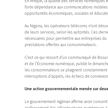
En Afrique, la qualité des services numériques 
forte dépendance aux communications mobiles et
opportunités économiques, sociales et éducative
Au Nigeria, les opérateurs télécoms n’ont désor
de leurs services, selon les autorités. Ces dern
nécessaires pour permettre aux entreprises du 
prestations offertes aux consommateurs.
C’est ce qui ressort d’un communiqué de Bosun 
et de l’Économie numérique, publié le dimanche 
les consommateurs se plaignent constamment de
interruptions d’appels, les échecs de connexion 
Une action gouvernementale menée sur deux
Le gouvernement nigérian affirme avoir concent
renforcement des infrastructures numériques à 