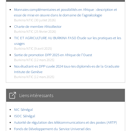
Monnaies complémentaires et possibilités en Afrique : description et
essai de mise en œuvre dans le domaine de l’agroécologie
Burkina NTIC (30 juillet 2026)
Charte de membre Africollector
Burkina NTIC (25 février 2026)
TIC ET AGRICULTURE AU BURKINA FASO Étude sur les pratiques et les
usages
Burkina NTIC (9 avril 2025)
Sortie de promotion DPP 2025 en Afrique de l’Ouest
Burkina NTIC (12 mars 2025)
Nos étudiant-es DPP cuvée 2024 tous-tes diplomés-es de la Graduate
Intitute de Genève
Burkina NTIC (12 mars 2025)
Liens intéressants
NIC Sénégal
ISOC Sénégal
Autorité de régulation des télécommunications et des postes (ARTP)
Fonds de Développement du Service Universel des