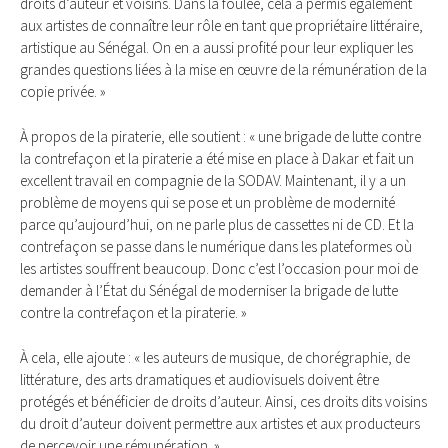
droits d’auteur et voisins. Dans la foulée, cela a permis également
aux artistes de connaître leur rôle en tant que propriétaire littéraire,
artistique au Sénégal. On en a aussi profité pour leur expliquer les
grandes questions liées à la mise en œuvre de la rémunération de la
copie privée. »
À propos de la piraterie, elle soutient : « une brigade de lutte contre
la contrefaçon et la piraterie a été mise en place à Dakar et fait un
excellent travail en compagnie de la SODAV. Maintenant, il y a un
problème de moyens qui se pose et un problème de modernité
parce qu’aujourd’hui, on ne parle plus de cassettes ni de CD. Et la
contrefaçon se passe dans le numérique dans les plateformes où
les artistes souffrent beaucoup. Donc c’est l’occasion pour moi de
demander à l’État du Sénégal de moderniser la brigade de lutte
contre la contrefaçon et la piraterie. »
À cela, elle ajoute : « les auteurs de musique, de chorégraphie, de
littérature, des arts dramatiques et audiovisuels doivent être
protégés et bénéficier de droits d’auteur. Ainsi, ces droits dits voisins
du droit d’auteur doivent permettre aux artistes et aux producteurs
de percevoir une rémunération. »