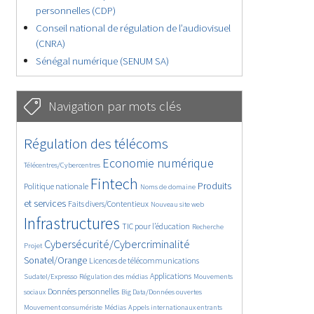
personnelles (CDP)
Conseil national de régulation de l’audiovisuel
(CNRA)
Sénégal numérique (SENUM SA)
Navigation par mots clés
4622/5560
346/5560
Régulation des télécoms
3688/5560
1834/5560
Economie numérique
Télécentres/Cybercentres
5178/5560
678/5560
2404/5560
Fintech
Produits
Politique nationale
Noms de domaine
1553/5560
827/5560
5560/5560
et services
Faits divers/Contentieux
Nouveau site web
1820/5560
189/5560
242/5560
Infrastructures
TIC pour l’éducation
Recherche
3483/5560
2226/5560
Cybersécurité/Cybercriminalité
Projet
1600/5560
288/5560
Sonatel/Orange
Licences de télécommunications
1007/5560
1512/5560
1071/5560
Applications
Sudatel/Expresso
Régulation des médias
Mouvements
1635/5560
141/5560
600/5560
Données personnelles
sociaux
Big Data/Données ouvertes
372/5560
642/5560
1683/5560
Mouvement consumériste
Médias
Appels internationaux entrants