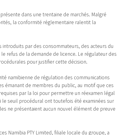
à présente dans une trentaine de marchés. Malgré
ités, la conformité réglementaire ralentit la
rs introduits par des consommateurs, des acteurs du
er le refus de la demande de licence. Le régulateur des
cédurales pour justifier cette décision.
utorité namibienne de régulation des communications
êtes émanant de membres du public, au motif que ces
 requises par la loi pour permettre un réexamen légal
 le seuil procédural ont toutefois été examinées sur
’elles ne présentaient aucun nouvel élément de preuve
.
ces Namibia PTY Limited, filiale locale du groupe, a