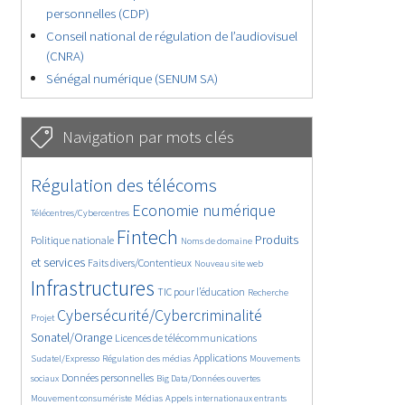
personnelles (CDP)
Conseil national de régulation de l’audiovisuel
(CNRA)
Sénégal numérique (SENUM SA)
Navigation par mots clés
4559/5523
347/5523
Régulation des télécoms
3662/5523
1833/5523
Economie numérique
Télécentres/Cybercentres
5131/5523
663/5523
2351/5523
Fintech
Produits
Politique nationale
Noms de domaine
1513/5523
817/5523
5523/5523
et services
Faits divers/Contentieux
Nouveau site web
1814/5523
189/5523
244/5523
Infrastructures
TIC pour l’éducation
Recherche
3480/5523
2084/5523
Cybersécurité/Cybercriminalité
Projet
1609/5523
280/5523
Sonatel/Orange
Licences de télécommunications
1003/5523
1497/5523
1079/5523
Applications
Sudatel/Expresso
Régulation des médias
Mouvements
1622/5523
140/5523
595/5523
Données personnelles
sociaux
Big Data/Données ouvertes
369/5523
646/5523
1617/5523
Mouvement consumériste
Médias
Appels internationaux entrants